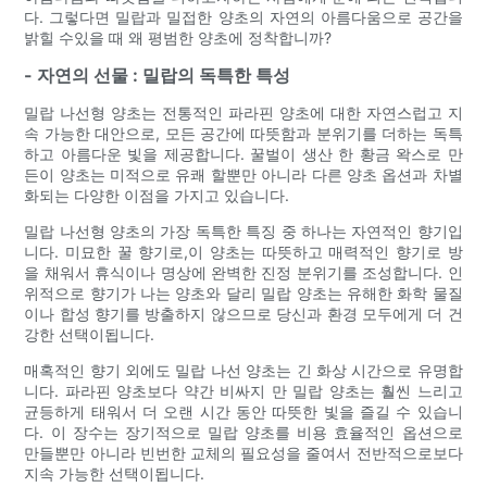
다. 그렇다면 밀랍과 밀접한 양초의 자연의 아름다움으로 공간을
밝힐 수있을 때 왜 평범한 양초에 정착합니까?
- 자연의 선물 : 밀랍의 독특한 특성
밀랍 나선형 양초는 전통적인 파라핀 양초에 대한 자연스럽고 지
속 가능한 대안으로, 모든 공간에 따뜻함과 분위기를 더하는 독특
하고 아름다운 빛을 제공합니다. 꿀벌이 생산 한 황금 왁스로 만
든이 양초는 미적으로 유쾌 할뿐만 아니라 다른 양초 옵션과 차별
화되는 다양한 이점을 가지고 있습니다.
밀랍 나선형 양초의 가장 독특한 특징 중 하나는 자연적인 향기입
니다. 미묘한 꿀 향기로,이 양초는 따뜻하고 매력적인 향기로 방
을 채워서 휴식이나 명상에 완벽한 진정 분위기를 조성합니다. 인
위적으로 향기가 나는 양초와 달리 밀랍 양초는 유해한 화학 물질
이나 합성 향기를 방출하지 않으므로 당신과 환경 모두에게 더 건
강한 선택이됩니다.
매혹적인 향기 외에도 밀랍 나선 양초는 긴 화상 시간으로 유명합
니다. 파라핀 양초보다 약간 비싸지 만 밀랍 양초는 훨씬 느리고
균등하게 태워서 더 오랜 시간 동안 따뜻한 빛을 즐길 수 있습니
다. 이 장수는 장기적으로 밀랍 양초를 비용 효율적인 옵션으로
만들뿐만 아니라 빈번한 교체의 필요성을 줄여서 전반적으로보다
지속 가능한 선택이됩니다.