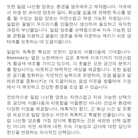
또한 밀랍 나선형 양초는 환경을 염두에두고 제작됩니다. 석유에
서 파생 된 파라핀 양초와 달리, 화상을 입을 때 유해한 독소를 방
출 할 수있는 밀랍 양초는 자연스럽고 재생 가능한 자원입니다.
밀랍은 꿀벌이 두드러기를 만들면서 생산하여 필요하고 유익한
과정의 부산물입니다. 밀랍 양초를 선택함으로써 지속 가능한 양
봉 관행을 지원하고 꿀벌이 생존을 위해 의존하는 깨지기 쉬운 생
태계를 보호하는 데 도움이됩니다.
밀랍의 독특한 특성은 또한이 양초의 아름다움에 기여합니다.
Beeswax는 옅은 노란색에서 깊은 호박에 이르기까지 자연스럽
게 황금색 색조를 가지고 있으며, 각 촛불은 모든 공간의 분위기
를 향상시키는 따뜻하고 매력적인 색상을 제공합니다. 또한 밀랍
은 공기를 정화하는 자연적인 능력으로 유명하며, 오염 물질과 알
레르겐을 중화시키는 데 도움이되는 음성 이온을 방출하여 가정
에서 더 깨끗하고 건강한 환경을 조성 할 수 있습니다.
전반적으로 밀랍 나선형 양초는 자연스럽고 지속 가능한 선택으
로 공간에 아름다움과 따뜻함을 더할뿐만 아니라 건강과 환경에
다양한 이점을 제공합니다. 매혹적인 향기, 긴 화상 시간 및 친환
경 속성으로 밀랍 양초는 자연의 독특하고 특별한 선물입니다. 밀
랍 나선형 양초를 가정 장식에 통합하는 것은 세련된 선택 일뿐
만 아니라 자연 세계에 대한 지속 가능성과 감사에 대한 당신의
헌신을 반영하는 의식적인 선택입니다.