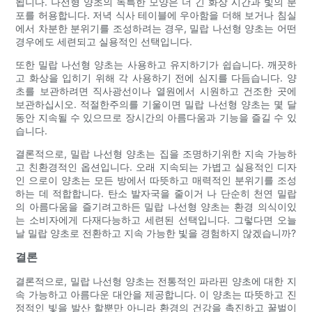
됩니다. 나선형 양초의 독특한 모양은 더 긴 화상 시간과 빛의 분
포를 허용합니다. 저녁 식사 테이블에 우아함을 더해 보거나 침실
에서 차분한 분위기를 조성하려는 경우, 밀랍 나선형 양초는 어떤
경우에도 세련되고 실용적인 선택입니다.
또한 밀랍 나선형 양초는 사용하고 유지하기가 쉽습니다. 깨끗하
고 화상을 입히기 위해 각 사용하기 전에 심지를 다듬습니다. 양
초를 보관하려면 직사광선이나 열원에서 시원하고 건조한 곳에
보관하십시오. 적절한주의를 기울이면 밀랍 나선형 양초는 몇 달
동안 지속될 수 있으므로 장시간의 아름다움과 기능을 즐길 수 있
습니다.
결론적으로, 밀랍 나선형 양초는 집을 조명하기위한 지속 가능하
고 친환경적인 옵션입니다. 오래 지속되는 가볍고 실용적인 디자
인 으로이 양초는 모든 방에서 따뜻하고 매력적인 분위기를 조성
하는 데 적합합니다. 탄소 발자국을 줄이거 나 단순히 천연 밀랍
의 아름다움을 즐기려고하든 밀랍 나선형 양초는 환경 의식이있
는 소비자에게 다재다능하고 세련된 선택입니다. 그렇다면 오늘
날 밀랍 양초로 전환하고 지속 가능한 빛을 경험하지 않겠습니까?
결론
결론적으로, 밀랍 나선형 양초는 전통적인 파라핀 양초에 대한 지
속 가능하고 아름다운 대안을 제공합니다. 이 양초는 따뜻하고 진
정적인 빛을 발산 할뿐만 아니라 환경의 건강을 촉진하고 꿀벌이