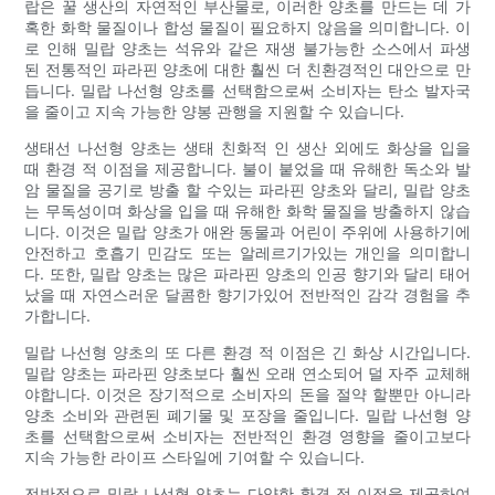
랍은 꿀 생산의 자연적인 부산물로, 이러한 양초를 만드는 데 가
혹한 화학 물질이나 합성 물질이 필요하지 않음을 의미합니다. 이
로 인해 밀랍 양초는 석유와 같은 재생 불가능한 소스에서 파생
된 전통적인 파라핀 양초에 대한 훨씬 더 친환경적인 대안으로 만
듭니다. 밀랍 나선형 양초를 선택함으로써 소비자는 탄소 발자국
을 줄이고 지속 가능한 양봉 관행을 지원할 수 있습니다.
생태선 나선형 양초는 생태 친화적 인 생산 외에도 화상을 입을
때 환경 적 이점을 제공합니다. 불이 붙었을 때 유해한 독소와 발
암 물질을 공기로 방출 할 수있는 파라핀 양초와 달리, 밀랍 양초
는 무독성이며 화상을 입을 때 유해한 화학 물질을 방출하지 않습
니다. 이것은 밀랍 양초가 애완 동물과 어린이 주위에 사용하기에
안전하고 호흡기 민감도 또는 알레르기가있는 개인을 의미합니
다. 또한, 밀랍 양초는 많은 파라핀 양초의 인공 향기와 달리 태어
났을 때 자연스러운 달콤한 향기가있어 전반적인 감각 경험을 추
가합니다.
밀랍 나선형 양초의 또 다른 환경 적 이점은 긴 화상 시간입니다.
밀랍 양초는 파라핀 양초보다 훨씬 오래 연소되어 덜 자주 교체해
야합니다. 이것은 장기적으로 소비자의 돈을 절약 할뿐만 아니라
양초 소비와 관련된 폐기물 및 포장을 줄입니다. 밀랍 나선형 양
초를 선택함으로써 소비자는 전반적인 환경 영향을 줄이고보다
지속 가능한 라이프 스타일에 기여할 수 있습니다.
전반적으로 밀랍 나선형 양초는 다양한 환경 적 이점을 제공하여