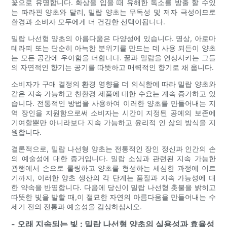
꽃으로 유명합니다. 화상을 입을 때 유해한 독소를 방출 할 수있
는 파라핀 양초와 달리, 밀랍 양초는 무독성 및 저자 극성이므로
환경과 소비자 모두에게 더 건강한 선택이됩니다.
밀랍 나선형 양초의 아름다움은 다양성에 있습니다. 명상, 아로마
테라피 또는 단순히 아늑한 분위기를 만드는 데 사용 되든이 양초
는 모든 공간에 우아함을 더합니다. 꿀과 밀랍을 연상시키는 그들
의 자연적인 향기는 공기를 따뜻하고 매력적인 향기로 채 웁니다.
소비자가 구매 결정의 환경 영향을 더 의식함에 따라 밀랍 양초와
같은 지속 가능하고 친환경 제품에 대한 수요는 계속 증가하고 있
습니다. 전통적인 방법을 사용하여 이러한 양초를 만들어내는 지
역 장인을 지원함으로써 소비자는 시간이 지정된 공예의 보존에
기여할뿐만 아니라보다 지속 가능하고 윤리적 인 삶의 방식을 지
원합니다.
결론적으로, 밀랍 나선형 양초는 전통적인 장인 정신과 인간의 손
의 예술성에 대한 증거입니다. 밀랍 소싱과 관련된 지속 가능한
관행에서 손으로 롤링하고 양초를 형성하는 세심한 과정에 이르
기까지, 이러한 양초 생산의 각 단계는 품질과 지속 가능성에 대
한 약속을 반영합니다. 다음에 당신이 밀랍 나선형 촛불을 밝히고
따뜻한 빛을 발할 때,이 절묘한 자연의 아름다움을 만들어내는 수
세기 전의 전통과 예술성을 감상하십시오.
- 오래 지속되는 빛 : 밀랍 나선형 양초의 실용성과 효율성