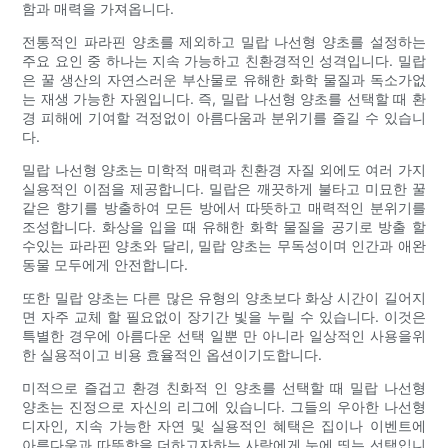
함과 매력을 가져옵니다.
전통적인 파라핀 양초를 제외하고 밀랍 나선형 양초를 설정하는
주요 요인 중 하나는 지속 가능하고 친환경적인 성격입니다. 밀랍
은 꿀 생산의 자연스러운 부산물로 유해한 화학 물질과 독소가없
는 재생 가능한 자원입니다. 즉, 밀랍 나선형 양초를 선택할 때 환
경 피해에 기여할 걱정없이 아름다움과 분위기를 즐길 수 있습니
다.
밀랍 나선형 양초는 미학적 매력과 친환경 자질 외에도 여러 가지
실용적인 이점을 제공합니다. 밀랍은 깨끗하게 불타고 미묘한 꿀
같은 향기를 방출하여 모든 방에서 따뜻하고 매력적인 분위기를
조성합니다. 화상을 입을 때 유해한 화학 물질을 공기로 방출 할
수있는 파라핀 양초와 달리, 밀랍 양초는 무독성이며 인간과 애완
동물 모두에게 안전합니다.
또한 밀랍 양초는 다른 많은 유형의 양초보다 화상 시간이 길어지
면 자주 교체 할 필요없이 장기간 빛을 누릴 수 있습니다. 이것은
특별한 경우에 아름다운 선택 일뿐 만 아니라 일상적인 사용을위
한 실용적이고 비용 효율적인 옵션이기도합니다.
미적으로 즐겁고 환경 친화적 인 양초를 선택할 때 밀랍 나선형
양초는 진정으로 자신의 리그에 있습니다. 그들의 우아한 나선형
디자인, 지속 가능한 자연 및 실용적인 혜택은 집이나 이벤트에
아름다움과 따뜻함을 더하고자하는 사람에게 눈에 띄는 선택입니