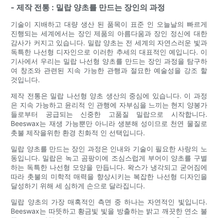
- 제작 전통 : 밀랍 양초를 만드는 장인의 과정
기술이 지배하고 대량 생산 된 품목이 표준 인 오늘날의 빠르게
진행되는 세계에서는 장인 제품의 아름다움과 장인 정신에 대한
감사가 커지고 있습니다. 밀랍 양초는 전 세계의 자연스러운 빛과
독특한 나선형 디자인으로 이러한 추세의 대표적인 예입니다. 이
기사에서 우리는 밀랍 나선형 양초를 만드는 장인 과정을 탐구하
여 창조와 관련된 지속 가능한 관행과 절묘한 예술성을 강조 할
것입니다.
제작 전통은 밀랍 나선형 양초 생산의 중심에 있습니다. 이 과정
은 지속 가능하고 윤리적 인 관행에 자부심을 느끼는 현지 양봉가
들로부터 공급되는 신중한 고품질 밀랍으로 시작합니다.
Beeswax는 재생 가능뿐만 아니라 생분해 성이므로 천연 물질로
촛불 제작을위한 환경 친화적 인 선택입니다.
밀랍 양초를 만드는 장인 과정은 인내와 기술이 필요한 사랑의 노
동입니다. 밀랍은 녹고 곰팡이에 조심스럽게 부어이 양초를 구별
하는 독특한 나선형 모양을 만듭니다. 왁스가 냉각되고 굳어짐에
따라 촛불의 미학적 매력을 향상시키는 복잡한 나선형 디자인을
달성하기 위해 세 심하게 손으로 달라집니다.
밀랍 양초의 가장 매혹적인 측면 중 하나는 자연적인 빛입니다.
Beeswax는 따뜻하고 황금빛 빛을 방출하는 밝고 깨끗한 연소 불