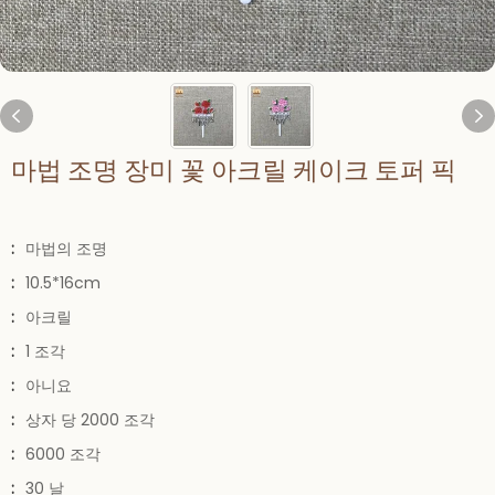
마법 조명 장미 꽃 아크릴 케이크 토퍼 픽
:
마법의 조명
:
10.5*16cm
:
아크릴
:
1 조각
:
아니요
:
상자 당 2000 조각
:
6000 조각
:
30 날