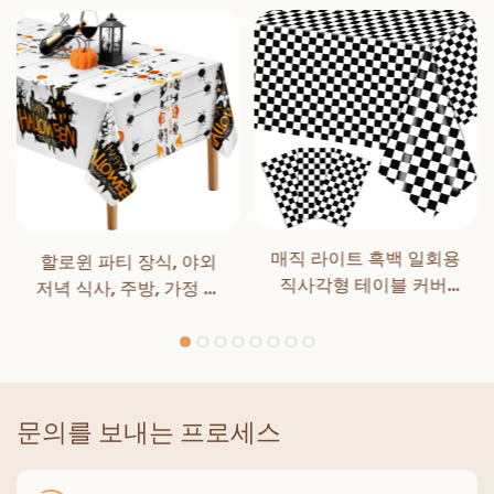
매직 라이트 흑백 일회용
할로윈 파티 장식, 야외
직사각형 테이블 커버,
저녁 식사, 주방, 가정 장
식사, 생일 파티, 클래식
식을 위한 매직 라이트
체커, 실내/실외 장식용
할로윈 식탁보
문의를 보내는 프로세스