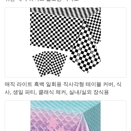
- 1 단계 (2021) : 선택된 항목의 초기 금지.
- 2 단계 (진행 중) : 더 엄격한 시행, 더 높은 재활용 목표 및 금지 된
품목의 확장 가능.
이러한 조치는 해양 오염을 줄이고 순환 경제를 장려하는 것을 목표
로합니다. 그러나 그들은 수출업자, 특히 유럽의 많은 부분을 공급하
는 수출업자들에게 상당한 도전을 제기합니다.
’
파티 상품.
2. 중국에 대한 시사점
’
S 파티 용품 수출
A. 금지 된 제품에 직접적인 영향을 미칩니다
많은 파티 용품이 Supd에 속합니다
매직 라이트 흑백 일회용 직사각형 테이블 커버, 식
’
사, 생일 파티, 클래식 체커, 실내/실외 장식용
S 제한을 포함합니다:
- 일회용 플라스틱 식기 (포크, 스푼, 플레이트).
- 플라스틱 풍선과 막대기.
- 플라스틱 색종이와 반짝이.
- 복구 불가능 플라스틱 포장.
중국 수출업자의 결과:
- 비준수 제품에 대한 시장 접근 손실.