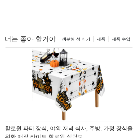
규정은 중국에 광범위한 영향을 미칩니다
’
수출 산업, 특히 파티 공급 부문은 풍선, 일회용 식기, 장식 및 포장
과 같은 플라스틱 기반 제품에 크게 의존합니다.
이 기사는 유럽의 방법을 조사합니다
’
너는 좋아 할거야
생분해 성 식기
제품
제품 수입
S 플라스틱 제한은 중국에 영향을 미칩니다
’
파티 공급 업계에 특별한 초점을 맞춘 수출. 그것은 규정 준수 문제,
시장 적응 전략 및 지속 가능한 대안으로의 전환에서 발생하는 잠재
적 기회를 탐구합니다.
1. 유럽의 개요
’
S 플라스틱 규정
Supd의 주요 조항
- 빨대, 칼, 접시 및 풍선 막대기와 같은 단일 사용 플라스틱 품목에
금지.
- 제조업체가 폐기물 관리 비용을 충당하도록 요구하는 확장 된 생
산자 책임 (EPR).
- 플라스틱이 함유 된 제품의 재활용 및 라벨링 요구 사항.
할로윈 파티 장식, 야외 저녁 식사, 주방, 가정 장식을
- 생분해 성 또는 재사용 가능한 재료와 같은 대안 홍보.
위한 매직 라이트 할로윈 식탁보
영향 타임 라인