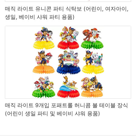
- 종이 기반 대안 : 접시, 컵 및 장식에 점점 더 많이 사용됩니다.
매직 라이트 유니콘 파티 식탁보 (어린이, 여자아이,
- 재사용 가능한 파티 소모품 : 실리콘 테이블웨어, 직물 배너.
사례 연구 : 일부 중국 제조업체는 사탕 수수 기반 판과 쌀 껍질 칼로
생일, 베이비 샤워 파티 용품)
로 성공적으로 전환하여 유럽 시장에서 승인을 얻었습니다.
B. 공급망 및 인증 강화
- 규정 준수를 보장하기 위해 EU 인증 실험실과 파트너십을 맺습니
다.
- 추적 성을위한 블록 체인 채택 (지속 가능한 소싱을 증명).
- 시장성을 향상시키기 위해 에코 라벨 (예 : FSC, EU Ecolabel)을
얻습니다.
C. 전자 상거래 및 직접 판매를 활용합니다
- Amazon Europe, Etsy 또는 독립 D2C 매장을 통해 전통적인 유통
업체를 우회합니다.
- 디지털 마케팅의 친환경 인증을 강조합니다.
- 사용자 정의 제공 (예 : 개인화 된 생분해 성 파티 키트).
D. 새로운 시장 탐색
유럽은 규제를 강화하는 동안 다른 지역 (예 : 중동, 동남아시아, 라
매직 라이트 9개입 포패트롤 허니콤 볼 테이블 장식
틴 아메리카)은 여전히 ​​기존의 플라스틱 파티 공급을 허용합니다.
(어린이 생일 파티 및 베이비 샤워 용품)
수출 업체는 위험을 완화하기 위해 다각화 할 수 있습니다.
4. 녹색 경제의 장기 기회
A. 지속 가능한 당 용품에 대한 수요 증가
- 소비자는 친환경 옵션을 선호합니다. 2023 Nielsen 보고서에 따르