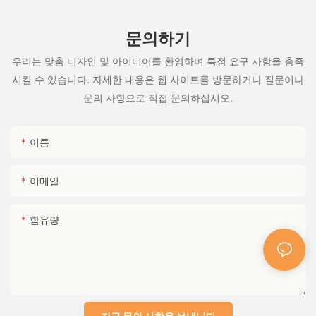
면 유럽인의 67%가 지속 가능한 파티 제품에 대해 더 많은 비용을
지불 할 의향이 있습니다.
문의하기
- 기업 고객 (이벤트 플래너, 호텔)은 녹색 정책을 채택하여 B2B 기
회를 창출하고 있습니다.
우리는 맞춤 디자인 및 아이디어를 환영하며 특정 요구 사항을 충족
B. 재료 과학의 혁신
시킬 수 있습니다. 자세한 내용은 웹 사이트를 방문하거나 질문이나
- 식용 반짝이 (해초로 만든)와 식물성 풍선은 새로운 트렌드입니다.
문의 사항으로 직접 문의하십시오.
- r에 대한 투자&D는 중국 기업을 지속 가능한 당 제품의 리더로 배
치 할 수 있습니다.
C. 정부 및 산업 지원
이름
- 중국
’
에스
이메일
“
녹색 수출
함유량
”
이니셔티브는 친환경 제조에 대한 보조금을 제공합니다.
-국경 간 전자 상거래 정책 (예 : 알리바바
’
S Green Channel) 중소기업이 EU 시장에 진입하는 데 도움이됩니
다.