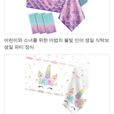
- EU 세관에서 수익/거부 증가.
- 유럽 구매자의 주문이 준수 공급 업체로 이동합니다.
B. 준수 비용 상승
EU 표준을 충족시키기 위해서는 중국 제조업체가 있어야합니다:
- 제품을 재구성 (예 : 기존 플라스틱 대신 PLA 바이오 플라스틱 사
용).
- 테스트 및 인증에 투자하십시오 (예 : tüv, 생분해 성을위한 퇴비).
어린이와 소녀를 위한 마법의 불빛 인어 생일 식탁보
- 재활용 표준을 충족하도록 포장을 재 설계합니다.
이러한 조정은 생산 비용을 증가시켜 수출업자의 이익 마진을 압박
생일 파티 장식
합니다.
C. 현지 EU 공급 업체에 대한 경쟁 단점
유럽 ​​제조업체는 점점 더 친환경적인 파티 용품을 생산하고 있으며:
- 물류 비용 절감 (대륙 교차 배송 없음).
- 지속 가능성에 대한 더 강력한 브랜드 신뢰.
- 녹색 제조에 대한 정부 보조금.
중국 수출 업체는 비용 효율적이고 준수하는 대안을 제공하거나 시
장 점유율을 잃어 버려 경쟁해야합니다.
3. 중국 수출업자를위한 적응 전략
A. 지속 가능한 재료로의 전환
- 생분해 성 플라스틱 (PLA, PHA) : EU 표준을 준수하지만 더 비쌉
니다.