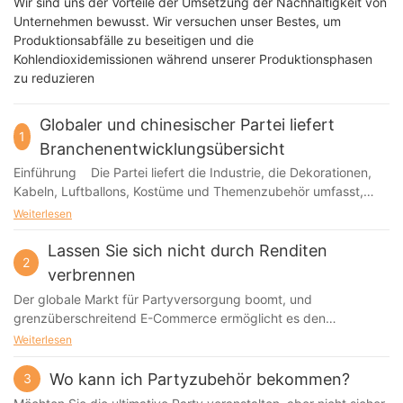
Wir sind uns der Vorteile der Umsetzung der Nachhaltigkeit von
Unternehmen bewusst. Wir versuchen unser Bestes, um
Produktionsabfälle zu beseitigen und die
Kohlendioxidemissionen während unserer Produktionsphasen
zu reduzieren
Globaler und chinesischer Partei liefert
1
Branchenentwicklungsübersicht
Einführung Die Partei liefert die Industrie, die Dekorationen,
Kabeln, Luftballons, Kostüme und Themenzubehör umfasst,
spielt eine wichtige Rolle auf dem globalen Markt für
Weiterlesen
Verbraucherwaren. Mit dem Aufstieg sozialer Versammlungen,
Festivals und Feierlichkeiten weltweit ist die Nachfrage nach
Lassen Sie sich nicht durch Renditen
2
Partyprodukten stetig zugenommen. China dominiert als
verbrennen
weltweit größtes Herstellungszentrum den globalen
Der globale Markt für Partyversorgung boomt, und
Exportmarkt für Parteiversorgung und liefert große
grenzüberschreitend E-Commerce ermöglicht es den
Volkswirtschaften wie die USA, Europa und Schwellenländer.
Herstellern, Kunden weltweit zu erreichen. Exportieren Sie
Weiterlesen
Dieser Artikel untersucht die Entwicklungstrends der globalen
jedoch festliche Waren — Von Einweggeschirr bis hin zu
Parteiversorgungsbranche in China ’ S Rolle bei Produktion und
dekorativen Lichtern — erfordert eine akribische
Wo kann ich Partyzubehör bekommen?
3
Exporten, wichtigen Markttreiber und zukünftigen
Aufmerksamkeit für internationale Vorschriften. Nichteinhaltung
Herausforderungen und Chancen. --- 1. Globaler