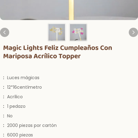
Magic Lights Feliz Cumpleaños Con
Mariposa Acrílico Topper
:
Luces mágicas
:
12*16centímetro
:
Acrílico
:
1 pedazo
:
No
:
2000 piezas por cartón
:
6000 piezas