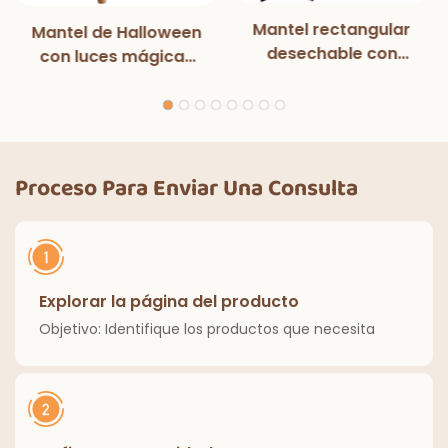
Mantel rectangular
Mantel de Halloween
desechable con
con luces mágicas
luces mágicas en
para decoración de
blanco y negro para
fiestas de
cenas, fiestas de
Halloween, cenas al
cumpleaños,
aire libre, cocinas y
decoración clásica
el hogar.
Proceso Para Enviar Una Consulta
de cuadros para
interiores y
exteriores.
Explorar la página del producto
Objetivo: Identifique los productos que necesita