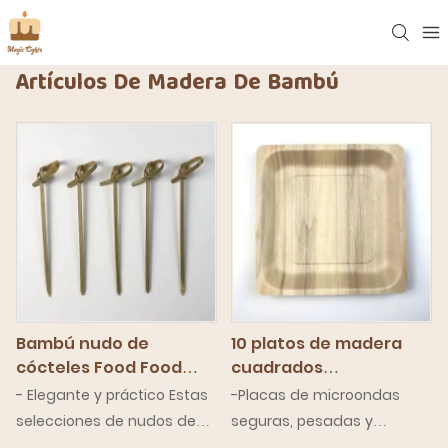
Artículos De Madera De Bambú
Bambú nudo de
10 platos de madera
cócteles Food Food
cuadrados
Picks Bulk
desechables
- Elegante y práctico Estas
-Placas de microondas
selecciones de nudos de
seguras, pesadas y
bambú verde se pueden
desechables sólidas y lo