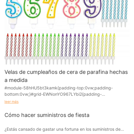
Velas de cumpleaños de cera de parafina hechas
a medida
#module-58hHU5bt3kamk{padding-top:0vw;padding-
bottom:0vw;}#grid-EWNonYO967LYbi2{padding-
right:0vw;padding-left:0vw;}#cell-
leer más
jv4YsGCT9LJykOB{order:0;}@media(max-width:1199px){#cell-
jv4YsGCT9LJykOB{order:1;}}#unit-ZBDlanA4002YE4f .ce-
Cómo hacer suministros de fiesta
image_inner{justify-content:center;}#unit-ZBDlanA4002YE4f
.ce-image_item{--svg-color:rgba(246, 154, 71,1);}#unit-
¿Estás cansado de gastar una fortuna en los suministros de
ZBDlanA4002YE4f .ce-image{--image-effect:1;}@media(max-