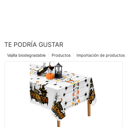
ayudarán a celebrar con estilo. Nuestra colección incluye todo
describe todo lo que necesita, desde decoraciones y favores
oCtKYEBrvvY4DYP .ce-image{--image-effect:1;}@media(max-
lo que necesitas para establecer la escena, desde favores
hasta alimentos y bebidas. Asegúrese de darse mucho tiempo
- Ajustes de color – El cliente puede preferir un tono diferente o
width:1199px){#unit-oCtKYEBrvvY4DYP .ce-
Conductores de demanda clave:
temáticos y favores de fiesta hasta pancartas, globos y centros
para prepararse, y no tenga miedo de pedir ayuda a amigos o
un tono más vibrante.
list_items{margin:-1.5vw;margin-top:-1vw;}#unit-
de mesa. Con nuestra selección completa de suministros para
familiares. Con productos Magic Lights y estos consejos,
oCtKYEBrvvY4DYP{padding-top:1vw;padding-
1. Iluminación decorativa y linternas: simbolizando la esperanza
fiestas, puede crear una fiesta cohesiva y visualmente
estarás en camino de organizar la fiesta del año.
- Modificaciones de tamaño – Es posible que las velas
bottom:1vw;}}@media(max-width:767px){#unit-
y la unidad, linternas intrincadamente diseñadas (como el
impresionante que impresione a sus invitados y cree recuerdos
necesiten ser más altas, más cortas, más gruesas o más
oCtKYEBrvvY4DYP{padding-top:2vw;}#unit-oCtKYEBrvvY4DYP
fanoso tradicional) y las luces de cuerda cálidas dominan los
duraderos.
delgadas.
.ce-list_items{margin-top:-2vw;}}
hogares y los espacios públicos.
TE PODRÍA GUSTAR
蜡烛的历史与发展 拷贝
Conclusión
- Impresión de mejora de claridad – Los logotipos, los patrones
2. Setware y conjuntos de obsequios premium: las familias
Personaliza la experiencia de tu fiesta
Vajilla biodegradable
Productos
Importación de productos
o el texto en las velas deben ser nítidos y legibles.
蜡烛的历史与发展 (1) 拷贝
invierten en bandejas de alta calidad, juegos de té
En conclusión, aprender a hacer suministros de fiesta puede ser
#module-IXe3UrtEB81J7{text-align:center;padding-
ornamentados y dulces con elegantemente empaquetado (por
una forma divertida y creativa de agregar un toque personal a
- Refinamientos de forma – El cliente podría solicitar un cambio
top:0vw;padding-bottom:0vw;}#grid-
ejemplo, fechas, baklava) para honrar a los invitados.
En Magic Lights, entendemos que cada fiesta es única, y
cualquier celebración. Ya sea que esté creando decoraciones
de velas cilíndricas estándar a formas novedosas (por ejemplo,
GFECeg4T8Vb40bH{padding-right:0vw;padding-
queremos ayudarlo a crear una experiencia que refleje su estilo
de bricolaje, creando favores personalizados de fiesta o
números, estrellas o diseños temáticos).
left:0vw;}#cell-iuryNIKVTSE1L79{order:0;}#unit-
3. Modesta moda y accesorios: sobretensiones de demanda
y personalidad individual. Es por eso que nuestros suministros
diseñando configuraciones de mesa únicas, las posibilidades
z5yADXUUAvdNLvS [ce-data-type="text"]{text-
para abayas bordados, kaftanes y esteras de oración con
para fiestas "Where the Wild Things" están diseñados para ser
son infinitas. Sus invitados no solo apreciarán el esfuerzo
align:left;}#unit-z5yADXUUAvdNLvS{padding-
motivos de arte islámicos.
personalizables y versátiles. Ya sea que desee hacer todo lo
adicional que realiza para hacer todo a mano, sino que también
La comunicación clara es clave. Si algún requisito es ambiguo,
top:1vw;}@media(max-width:767px){#unit-
posible con un Rumpus salvaje completo o mantenerlo simple
creará recuerdos que durarán mucho después de que termine
buscar aclaraciones evita un reelaboración costosa más
z5yADXUUAvdNLvS{padding-top:2vw;}}
con algunas decoraciones clave, nuestros suministros de fiesta
la fiesta. Entonces, ¿por qué no ponerse astuto y comenzar a
adelante.
¿Por qué elegir nuestras velas hechas a medida?
Consideraciones de marketing:
se pueden mezclar y combinar para adaptarse a su visión.
hacer sus propios suministros para la fiesta hoy? ¡Tu futuro yo
Además, con nuestro fácil pedido en línea y envío rápido,
te lo agradecerá! ¡Saludos a una fiesta exitosa e inolvidable!
Ajustar el color de la vela
Creatividad ilimitada
Sensibilidad al tono: evite mensajes abiertamente comerciales
puede tener todo lo que necesita para organizar la fiesta