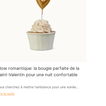
low romantique: la bougie parfaite de la
aint-Valentin pour une nuit confortable
ous cherchez à mettre l'ambiance pour une soirée
onfortable avec votre bien-aimé cette Saint-Valentin?
re la suite
e cherchez pas plus loin que la lueur romantique
arfaite fournie par la bougie idéale pour améliorer