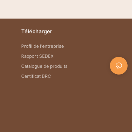
our améliorer l'atmosphère romantique, pensez à
ssocier votre bougie de la Saint-Valentin avec d'autres
léments comme des fleurs fraîches, des oreillers en
eluche et des chocolats décadents. Créez un coin
onfortable où vous et votre partenaire pouvez vous
Télécharger
ottir et profiter de la compagnie de l'autre dans la
umière douce et scintillante de la bougie.
Profil de l'entreprise
n fin de compte, la bougie parfaite de la Saint-Valentin
Rapport SEDEX
'est pas seulement une source de lumière et de parfum,
ais un symbole de votre amour et de votre dévouement
Catalogue de produits
 votre autre significatif. C'est un moyen simple mais
uissant de créer une ambiance chaleureuse et
Certificat BRC
ccueillante qui rendra votre nuit confortable dans un
raiment inoubliable. Donc, cette Saint-Valentin, illuminez
ne bougie, tamisez les lumières et se prélasse dans la
ueur romantique de l'amour.
 Explorer les options de bougies pour la Saint-Valentin
a Saint-Valentin approche à grands pas, et quelle
eilleure façon de célébrer qu'avec une soirée