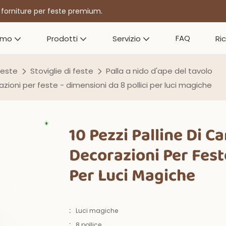
r forniture per feste premium.
FAQ
amo
Prodotti
Servizio
Ri
feste
Stoviglie di feste
Palla a nido d'ape del tavolo
azioni per feste - dimensioni da 8 pollici per luci magiche
10 Pezzi Palline Di C
Decorazioni Per Feste
Per Luci Magiche
:
Luci magiche
:
8 pollice