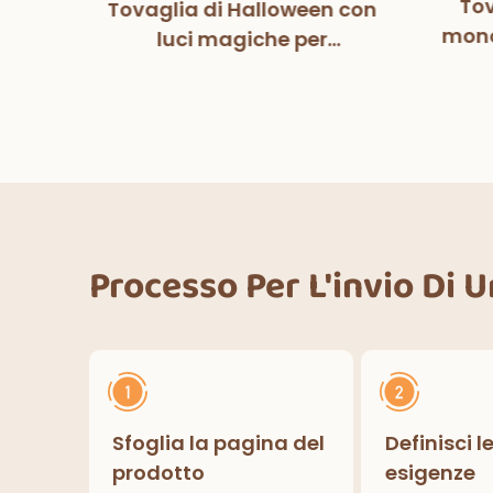
Tov
Tovaglia di Halloween con
tball
mono
luci magiche per
pers
co
decorazioni per feste di
fe
Halloween, cene
ower
deco
all'aperto, cucina,
lcio
decorazioni per la casa
Processo Per L'invio Di 
Sfoglia la pagina del
Definisci l
prodotto
esigenze