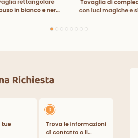
aglia rettangolare
Tovaglia di comple
uso in bianco e nero
con luci magiche e s
n luci magiche, per
per bambini, decora
ste di compleanno,
per feste di compl
razioni classiche per
interni ed esterni.
Una Richiesta
e tue
Trova le informazioni
di contatto o il