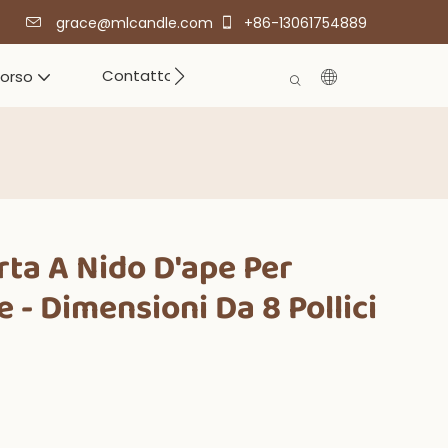
grace@mlcandle.com
+86-13061754889
Contatto
corso
arta A Nido D'ape Per
 - Dimensioni Da 8 Pollici