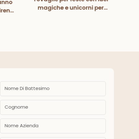
anno
Mag
magiche e unicorni per
irena
Pa
bambini, bambine,
zione
deco
compleanno, baby
eanno
fes
shower, forniture per feste
ba
Nome Di Battesimo
Cognome
Nome Azienda