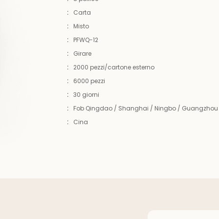
:
Carta
:
Misto
:
PFWQ-12
:
Girare
:
2000 pezzi/cartone esterno
:
6000 pezzi
:
30 giorni
:
Fob Qingdao / Shanghai / Ningbo / Guangzhou
:
Cina