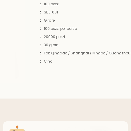
:
100 pezzi
:
SBL-001
:
Girare
:
100 pezzi per borsa
:
20000 pezzi
:
30 giorni
:
Fob Qingdao / Shanghai / Ningbo / Guangzhou
:
Cina