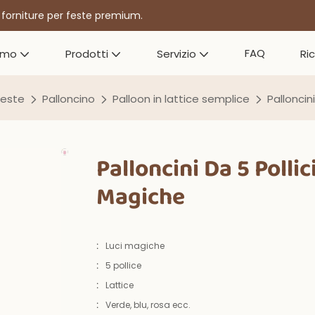
r forniture per feste premium.
FAQ
amo
Prodotti
Servizio
Ri
feste
Palloncino
Palloon in lattice semplice
Palloncini
Palloncini Da 5 Pollici
Magiche
:
Luci magiche
:
5 pollice
:
Lattice
:
Verde, blu, rosa ecc.