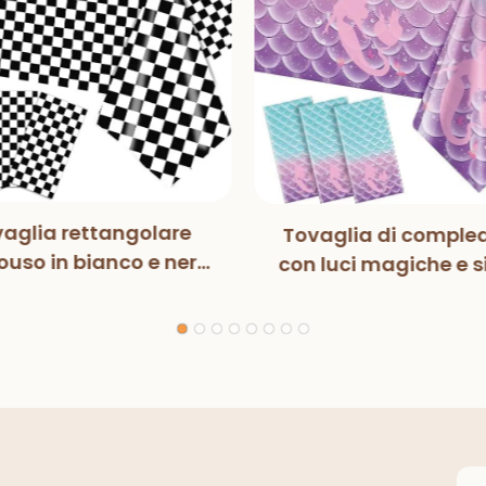
aglia rettangolare
Tovaglia di comple
uso in bianco e nero
con luci magiche e s
n luci magiche, per
per bambini, decora
ste di compleanno,
per feste di compl
razioni classiche per
interni ed esterni.