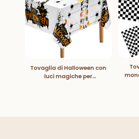
Tov
Tovaglia di Halloween con
tball
mono
luci magiche per
pers
co
decorazioni per feste di
fe
Halloween, cene
ower
deco
all'aperto, cucina,
lcio
decorazioni per la casa