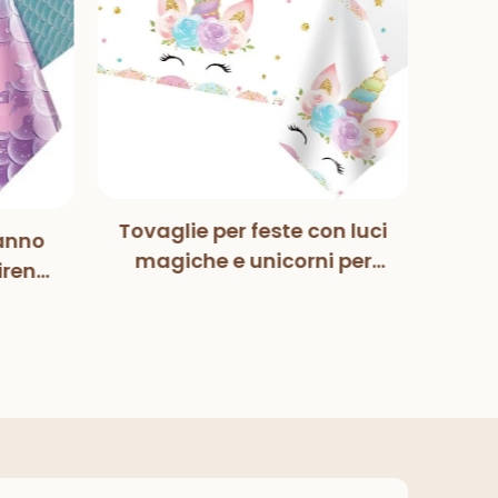
Tovaglie per feste con luci
anno
Mag
magiche e unicorni per
irena
Pa
bambini, bambine,
zione
deco
compleanno, baby
eanno
fes
shower, forniture per feste
ba