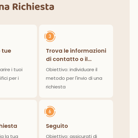
Una Richiesta
e tue
Trova le informazioni
di contatto o il
modulo di richiesta
arire i tuoi
Obiettivo: individuare il
fici per i
metodo per l'invio di una
richiesta
chiesta
Seguito
ia la tua
Obiettivo: assicurati di