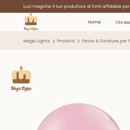
Luci magiche: il tuo produttore di fonti affidabile pe
Home
Chi si
Magic Lights
Prodotti
Feste & Forniture per 