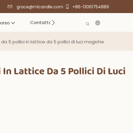
grace@mlcandle.com
+86-13061754889
Contatto
corso
 da 5 pollici in lattice da 5 pollici di luci magiche
 In Lattice Da 5 Pollici Di Luci