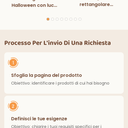
rettangolare
Halloween con luci
monouso in bianco e
magiche per
nero con luci
decorazioni per
magiche, per feste
feste di Halloween,
di compleanno,
cene all'aperto,
decorazioni
cucina, decorazioni
Processo Per L'invio Di Una Richiesta
classiche per interni
per la casa
ed esterni.
Sfoglia la pagina del prodotto
Obiettivo: identificare i prodotti di cui hai bisogno
Definisci le tue esigenze
Obiettivo: chiarire i tuoi requisiti specifici per i