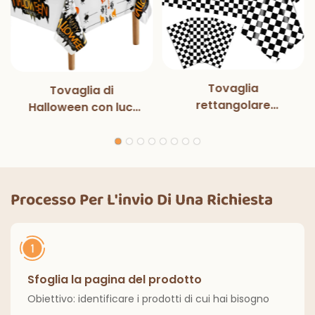
Tovaglia
Tovaglia di
rettangolare
Halloween con luci
monouso in bianco e
magiche per
nero con luci
decorazioni per
magiche, per feste
feste di Halloween,
di compleanno,
cene all'aperto,
decorazioni
cucina, decorazioni
Processo Per L'invio Di Una Richiesta
classiche per interni
per la casa
ed esterni.
Sfoglia la pagina del prodotto
Obiettivo: identificare i prodotti di cui hai bisogno