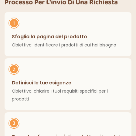
Processo Per L'invio Di Una Richiesta
classiche per interni
per la casa
ed esterni.
Sfoglia la pagina del prodotto
Obiettivo: identificare i prodotti di cui hai bisogno
Definisci le tue esigenze
Obiettivo: chiarire i tuoi requisiti specifici per i
prodotti