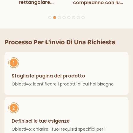
rettangolare
compleanno con luci
monouso in bianco e
magiche e sirena
nero con luci
per bambini,
magiche, per feste
decorazione per
di compleanno,
feste di compleanno
decorazioni
Processo Per L'invio Di Una Richiesta
classiche per interni
ed esterni.
Sfoglia la pagina del prodotto
Obiettivo: identificare i prodotti di cui hai bisogno
Definisci le tue esigenze
Obiettivo: chiarire i tuoi requisiti specifici per i