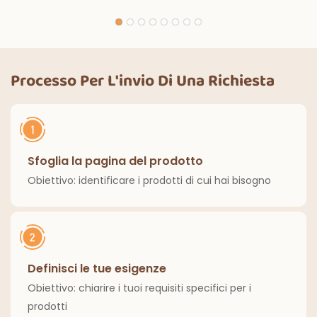
monouso in bianco e
magiche per
nero con luci
decorazioni per
magiche, per feste
feste di Halloween,
di compleanno,
cene all'aperto,
decorazioni
cucina, decorazioni
Processo Per L'invio Di Una Richiesta
classiche per interni
per la casa
ed esterni.
Sfoglia la pagina del prodotto
Obiettivo: identificare i prodotti di cui hai bisogno
Definisci le tue esigenze
Obiettivo: chiarire i tuoi requisiti specifici per i
prodotti