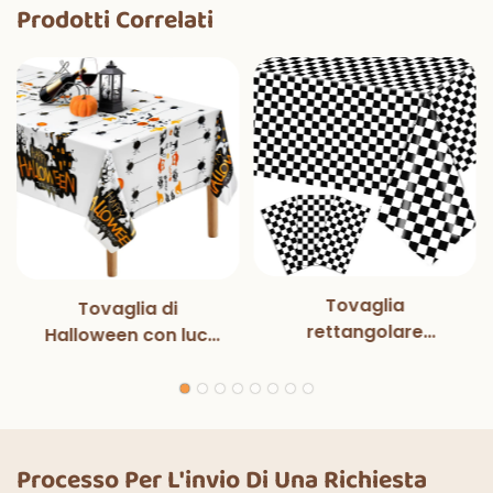
Prodotti Correlati
Tovaglia
Tovaglia di
rettangolare
Halloween con luci
monouso in bianco e
magiche per
nero con luci
decorazioni per
magiche, per feste
feste di Halloween,
di compleanno,
cene all'aperto,
decorazioni
cucina, decorazioni
Processo Per L'invio Di Una Richiesta
classiche per interni