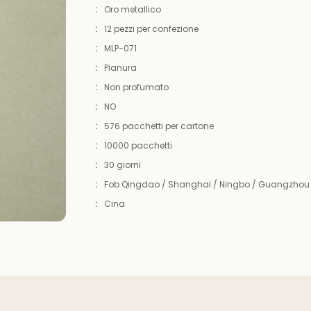
:
Oro metallico
:
12 pezzi per confezione
:
MLP-071
:
Pianura
:
Non profumato
:
NO
:
576 pacchetti per cartone
:
10000 pacchetti
:
30 giorni
:
Fob Qingdao / Shanghai / Ningbo / Guangzhou
:
Cina