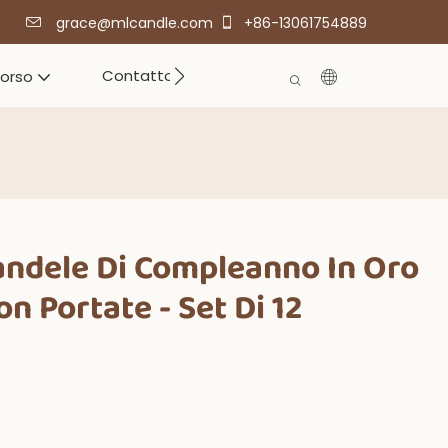
grace@mlcandle.com
+86-13061754889
Contatto
corso
andele Di Compleanno In Oro
n Portate - Set Di 12