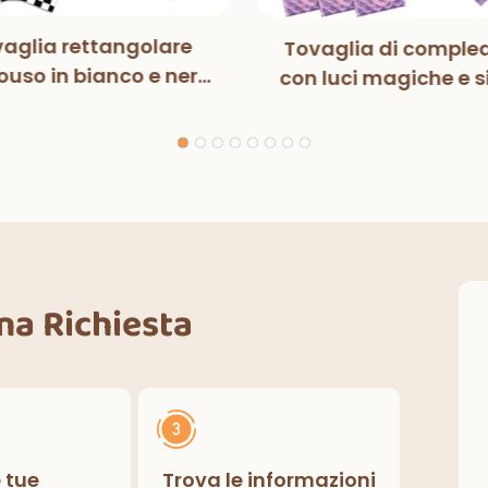
aglia rettangolare
Tovaglia di comple
uso in bianco e nero
con luci magiche e s
n luci magiche, per
per bambini, decora
ste di compleanno,
per feste di compl
razioni classiche per
interni ed esterni.
Una Richiesta
e tue
Trova le informazioni