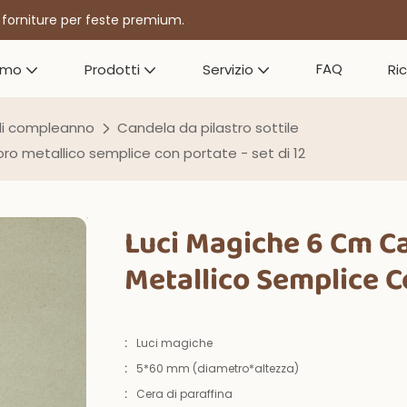
r forniture per feste premium.
FAQ
amo
Prodotti
Servizio
Ri
di compleanno
Candela da pilastro sottile
o metallico semplice con portate - set di 12
Luci Magiche 6 Cm C
Metallico Semplice Co
:
Luci magiche
:
5*60 mm (diametro*altezza)
:
Cera di paraffina