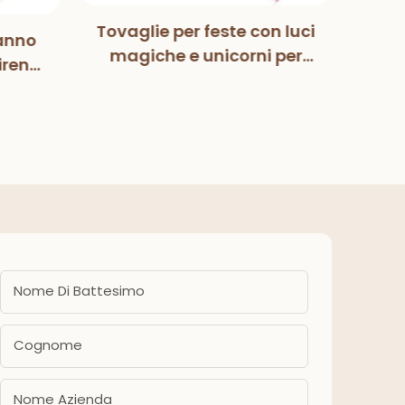
Tovaglie per feste con luci
anno
Mag
magiche e unicorni per
irena
Pa
bambini, bambine,
zione
deco
compleanno, baby
eanno
fes
shower, forniture per feste
ba
Nome Di Battesimo
Cognome
Nome Azienda