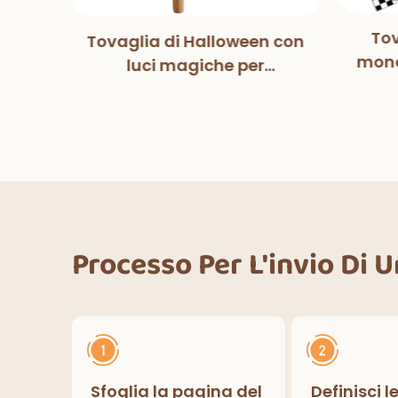
Tov
Tovaglia di Halloween con
tball
mono
luci magiche per
pers
co
decorazioni per feste di
fe
Halloween, cene
ower
deco
all'aperto, cucina,
lcio
decorazioni per la casa
Processo Per L'invio Di 
Sfoglia la pagina del
Definisci l