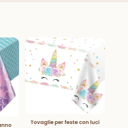
Tovaglie per feste con luci
anno
Mag