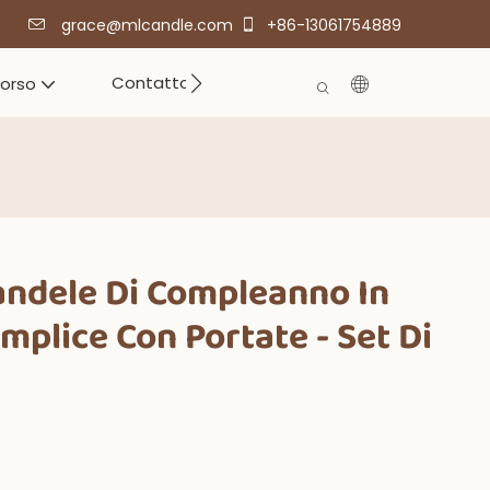
grace@mlcandle.com
+86-13061754889
Contatto
corso
andele Di Compleanno In
mplice Con Portate - Set Di