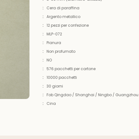
:
Cera di paraffina
:
Argento metallico
:
12 pezzi per confezione
:
MLP-072
:
Pianura
:
Non profumato
:
NO
:
576 pacchetti per cartone
:
10000 pacchetti
:
30 giorni
:
Fob Qingdao / Shanghai / Ningbo / Guangzhou
:
Cina