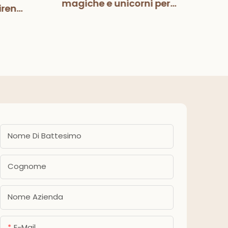
magiche e unicorni per
irena
Pa
bambini, bambine,
zione
deco
compleanno, baby
eanno
fes
shower, forniture per feste
ba
Nome Di Battesimo
Cognome
Nome Azienda
E-Mail