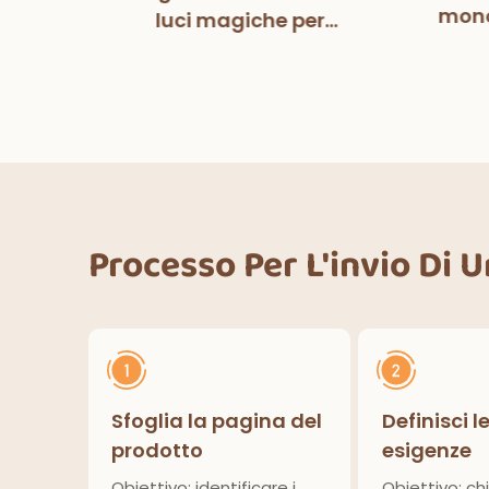
tball
mono
luci magiche per
pers
co
decorazioni per feste di
fe
Halloween, cene
ower
deco
all'aperto, cucina,
lcio
decorazioni per la casa
Processo Per L'invio Di 
Sfoglia la pagina del
Definisci l
prodotto
esigenze
Obiettivo: identificare i
Obiettivo: chi