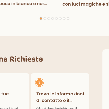
uso in bianco e nero
con luci magiche e s
n luci magiche, per
per bambini, decora
ste di compleanno,
per feste di compl
razioni classiche per
interni ed esterni.
Una Richiesta
e tue
Trova le informazioni
di contatto o il
modulo di richiesta
arire i tuoi
Obiettivo: individuare il