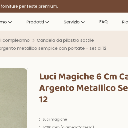
r forniture per feste premium.
FAQ
amo
Prodotti
Servizio
Ri
di compleanno
Candela da pilastro sottile
rgento metallico semplice con portate - set di 12
Luci Magiche 6 Cm C
Argento Metallico Se
12
:
Luci magiche
:
5*60 mm (diametro*altezza)