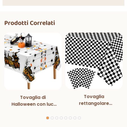
Prodotti Correlati
Tovaglia
Tovaglia di
rettangolare
Halloween con luci
monouso in bianco e
magiche per
nero con luci
decorazioni per
magiche, per feste
feste di Halloween,