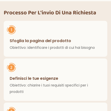
di compleanno,
cene all'aperto,
decorazioni
cucina, decorazioni
Processo Per L'invio Di Una Richiesta
classiche per interni
per la casa
ed esterni.
Sfoglia la pagina del prodotto
Obiettivo: identificare i prodotti di cui hai bisogno
Definisci le tue esigenze
Obiettivo: chiarire i tuoi requisiti specifici per i
prodotti