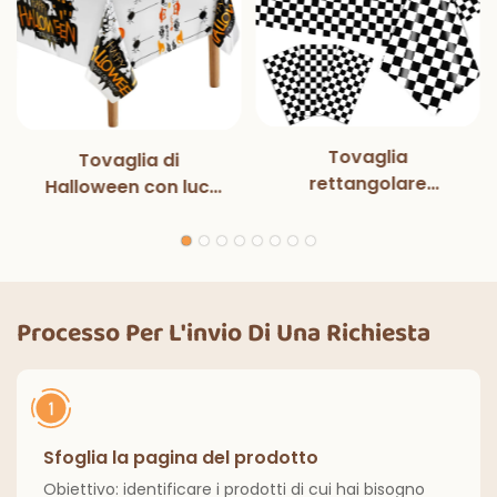
Tovaglia
Tovaglia di
rettangolare
Halloween con luci
monouso in bianco e
magiche per
nero con luci
decorazioni per
magiche, per feste
feste di Halloween,
di compleanno,
cene all'aperto,
decorazioni
cucina, decorazioni
Processo Per L'invio Di Una Richiesta
classiche per interni
per la casa
ed esterni.
Sfoglia la pagina del prodotto
Obiettivo: identificare i prodotti di cui hai bisogno