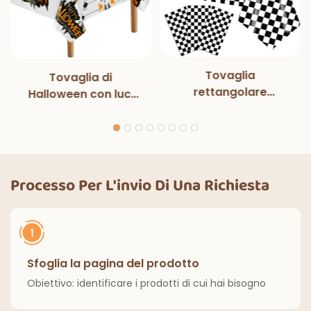
Tovaglia
Tovaglia di
rettangolare
Halloween con luci
monouso in bianco e
magiche per
nero con luci
decorazioni per
magiche, per feste
feste di Halloween,
di compleanno,
cene all'aperto,
decorazioni
cucina, decorazioni
Processo Per L'invio Di Una Richiesta
classiche per interni
per la casa
ed esterni.
Sfoglia la pagina del prodotto
Obiettivo: identificare i prodotti di cui hai bisogno