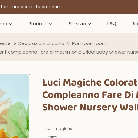
r forniture per feste premium.
FAQ
amo
Prodotti
Servizio
Ri
feste
Decorazioni di carta
Pom pom pom
 il compleanno Fare di matrimonio Bridal Baby Shower Nurs
Luci Magiche Colorat
Compleanno Fare Di 
Shower Nursery Wall
:
Luci magiche
:
Carta