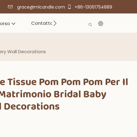
grace@mlcandle.com
+86-13061754889
Contatto
corso
ery Wall Decorations
e Tissue Pom Pom Pom Per Il
Matrimonio Bridal Baby
 Decorations