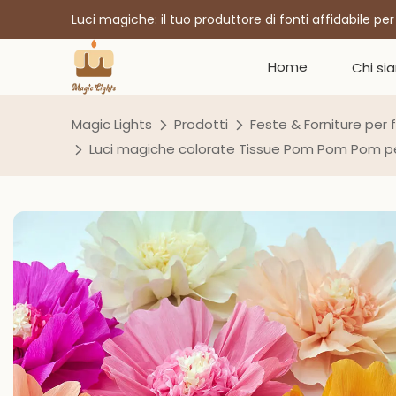
Luci magiche: il tuo produttore di fonti affidabile pe
Home
Chi si
Magic Lights
Prodotti
Feste & Forniture per 
Luci magiche colorate Tissue Pom Pom Pom per