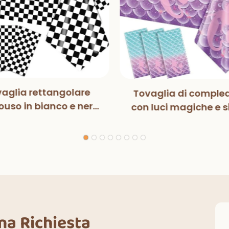
aglia rettangolare
Tovaglia di comple
uso in bianco e nero
con luci magiche e s
n luci magiche, per
per bambini, decora
ste di compleanno,
per feste di compl
razioni classiche per
interni ed esterni.
Una Richiesta