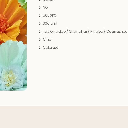
:
NO
:
5000PC
:
30giorni
:
Fob Qingdao / Shanghai / Ningbo / Guangzhou
:
Cina
:
Colorato