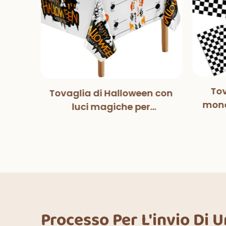
Tov
Tovaglia di Halloween con
tball
mono
luci magiche per
pers
co
decorazioni per feste di
fe
Halloween, cene
ower
deco
all'aperto, cucina,
lcio
decorazioni per la casa
Processo Per L'invio Di 