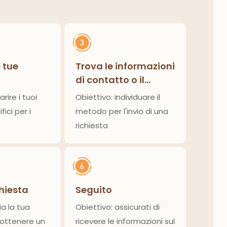
e tue
Trova le informazioni
di contatto o il
modulo di richiesta
arire i tuoi
Obiettivo: individuare il
fici per i
metodo per l'invio di una
richiesta
chiesta
Seguito
ia la tua
Obiettivo: assicurati di
 ottenere un
ricevere le informazioni sul