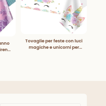
Tovaglie per feste con luci
anno
Mag
magiche e unicorni per
irena
Pa
bambini, bambine,
zione
deco
compleanno, baby
eanno
fes
shower, forniture per feste
ba