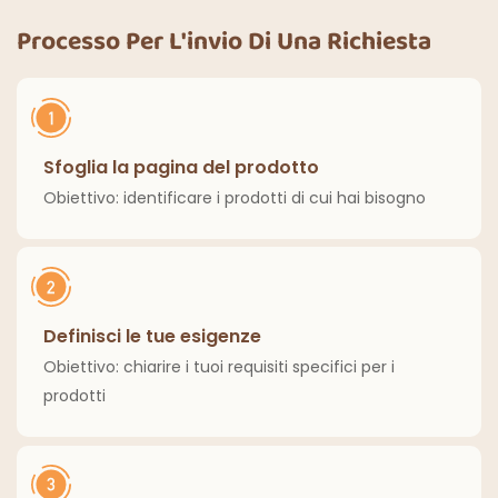
cene all'aperto,
decorazioni
cucina, decorazioni
Processo Per L'invio Di Una Richiesta
classiche per interni
per la casa
ed esterni.
Sfoglia la pagina del prodotto
Obiettivo: identificare i prodotti di cui hai bisogno
Definisci le tue esigenze
Obiettivo: chiarire i tuoi requisiti specifici per i
prodotti