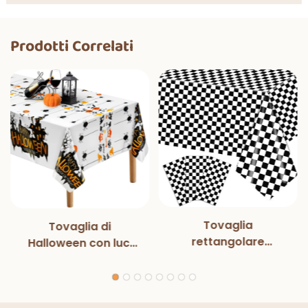
Prodotti Correlati
Tovaglia
Tovaglia di
rettangolare
Halloween con luci
monouso in bianco e
magiche per
nero con luci
decorazioni per
magiche, per feste
feste di Halloween,
di compleanno,