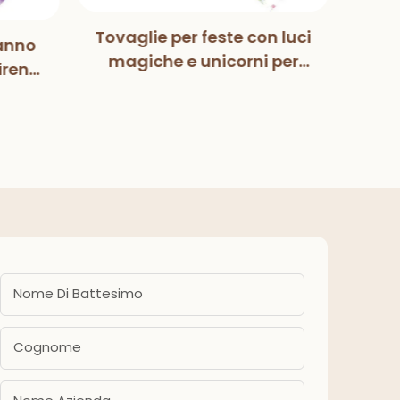
Tovaglie per feste con luci
anno
Mag
magiche e unicorni per
irena
Pa
bambini, bambine,
zione
deco
compleanno, baby
eanno
fes
shower, forniture per feste
ba
Nome Di Battesimo
Cognome