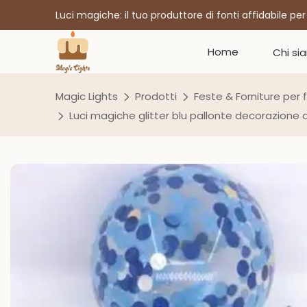
Luci magiche: il tuo produttore di fonti affidabile pe
Home
Chi si
Magic Lights
Prodotti
Feste & Forniture per 
Luci magiche glitter blu pallonte decorazione d