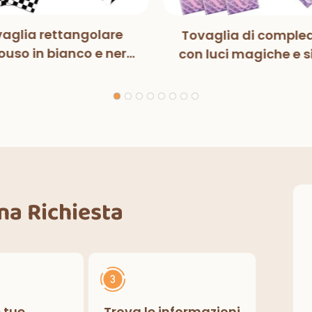
aglia rettangolare
Tovaglia di comple
uso in bianco e nero
con luci magiche e s
n luci magiche, per
per bambini, decora
ste di compleanno,
per feste di compl
razioni classiche per
interni ed esterni.
Una Richiesta
e tue
Trova le informazioni