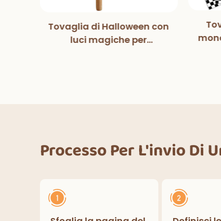
Tov
Tovaglia di Halloween con
tball
mono
luci magiche per
pers
co
decorazioni per feste di
fe
Halloween, cene
ower
deco
all'aperto, cucina,
lcio
decorazioni per la casa
Processo Per L'invio Di 
Sfoglia la pagina del
Definisci l