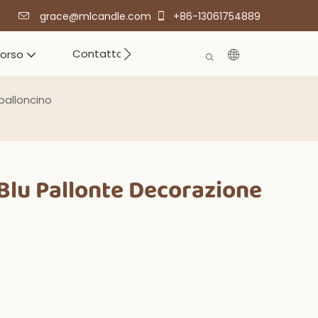
grace@mlcandle.com
+86-13061754889
Contatto
corso
palloncino
 Blu Pallonte Decorazione