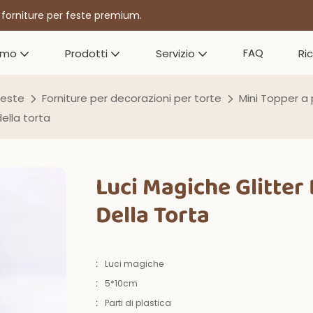
r forniture per feste premium.
FAQ
amo
Prodotti
Servizio
Ri
feste
Forniture per decorazioni per torte
Mini Topper a 
ella torta
Luci Magiche Glitter
Della Torta
:
Luci magiche
:
5*10cm
:
Parti di plastica