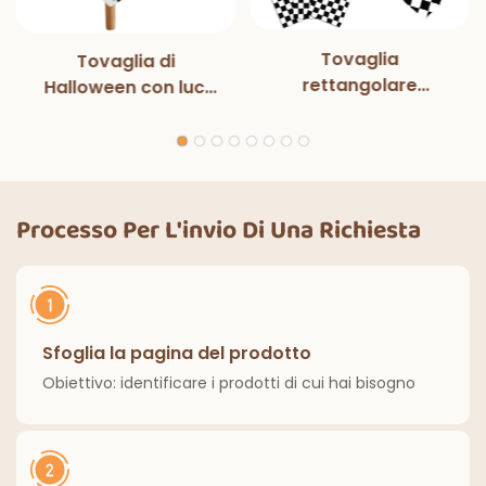
Tovaglia
Tovaglia di
rettangolare
Halloween con luci
monouso in bianco e
magiche per
nero con luci
decorazioni per
magiche, per feste
feste di Halloween,
di compleanno,
cene all'aperto,
decorazioni
cucina, decorazioni
Processo Per L'invio Di Una Richiesta
classiche per interni
per la casa
ed esterni.
Sfoglia la pagina del prodotto
Obiettivo: identificare i prodotti di cui hai bisogno