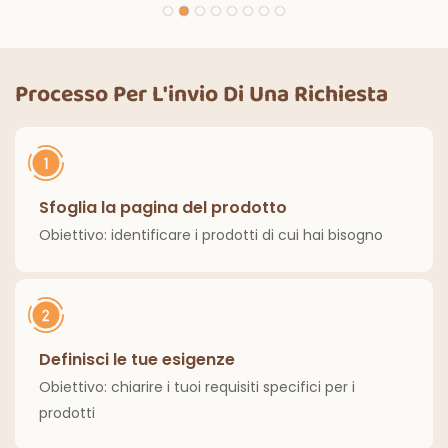
nero con luci
per bambini,
magiche, per feste
decorazione per
di compleanno,
feste di compleanno
decorazioni
Processo Per L'invio Di Una Richiesta
classiche per interni
ed esterni.
Sfoglia la pagina del prodotto
Obiettivo: identificare i prodotti di cui hai bisogno
Definisci le tue esigenze
Obiettivo: chiarire i tuoi requisiti specifici per i
prodotti