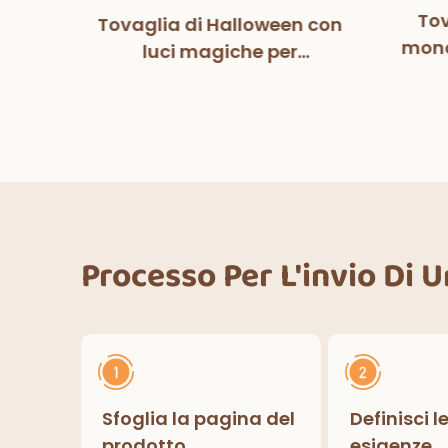
Tov
Tovaglia di Halloween con
tball
mono
luci magiche per
pers
co
decorazioni per feste di
fe
Halloween, cene
ower
deco
all'aperto, cucina,
lcio
decorazioni per la casa
Processo Per L'invio Di 
Sfoglia la pagina del
Definisci l
prodotto
esigenze