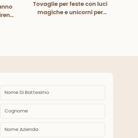
Tovaglie per feste con luci
anno
Mag
magiche e unicorni per
irena
Pa
bambini, bambine,
zione
deco
compleanno, baby
eanno
fes
shower, forniture per feste
ba
Nome Di Battesimo
Cognome
Nome Azienda