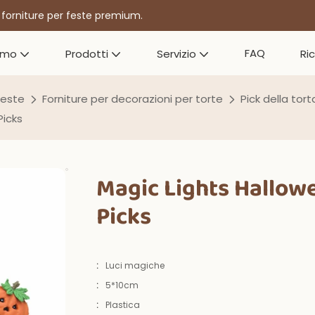
r forniture per feste premium.
FAQ
amo
Prodotti
Servizio
Ri
feste
Forniture per decorazioni per torte
Pick della tort
Picks
Magic Lights Hallow
Picks
:
Luci magiche
:
5*10cm
:
Plastica