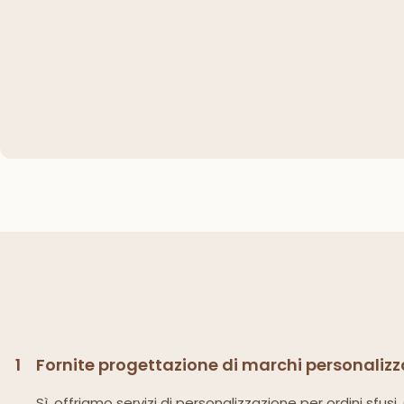
1
Fornite progettazione di marchi personalizza
Sì, offriamo servizi di personalizzazione per ordini sfus