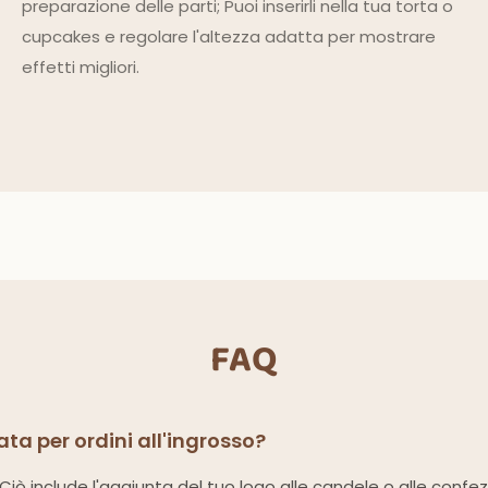
preparazione delle parti; Puoi inserirli nella tua torta o
cupcakes e regolare l'altezza adatta per mostrare
effetti migliori.
FAQ
ta per ordini all'ingrosso?
i. Ciò include l'aggiunta del tuo logo alle candele o alle confe