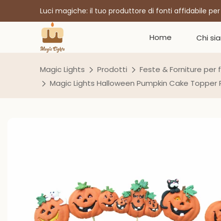
Luci magiche: il tuo produttore di fonti affidabile pe
Home
Chi si
Magic Lights
Prodotti
Feste & Forniture per 
Magic Lights Halloween Pumpkin Cake Topper 