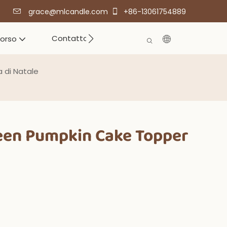
grace@mlcandle.com
+86-13061754889
Contatto
corso
a di Natale
een Pumpkin Cake Topper