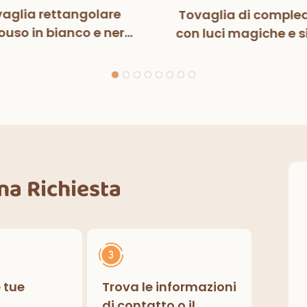
aglia rettangolare
Tovaglia di comple
uso in bianco e nero
con luci magiche e s
n luci magiche, per
per bambini, decora
ste di compleanno,
per feste di compl
razioni classiche per
interni ed esterni.
Una Richiesta
e tue
Trova le informazioni
di contatto o il