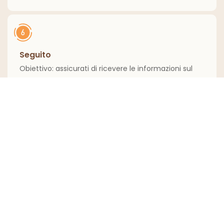
Seguito
Obiettivo: assicurati di ricevere le informazioni sul
preventivo
Nome Di Battesimo
Cognome
Nome Azienda
E-Mail