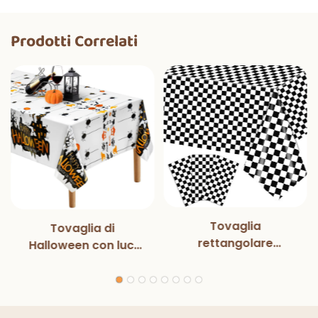
Prodotti Correlati
Tovaglia
Tovaglia di
rettangolare
Halloween con luci
monouso in bianco e
magiche per
nero con luci
decorazioni per
magiche, per feste
feste di Halloween,
di compleanno,
cene all'aperto,