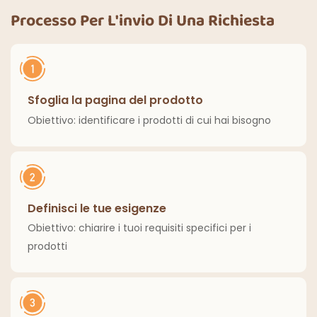
decorazioni
cucina, decorazioni
Processo Per L'invio Di Una Richiesta
classiche per interni
per la casa
ed esterni.
Sfoglia la pagina del prodotto
Obiettivo: identificare i prodotti di cui hai bisogno
Definisci le tue esigenze
Obiettivo: chiarire i tuoi requisiti specifici per i
prodotti