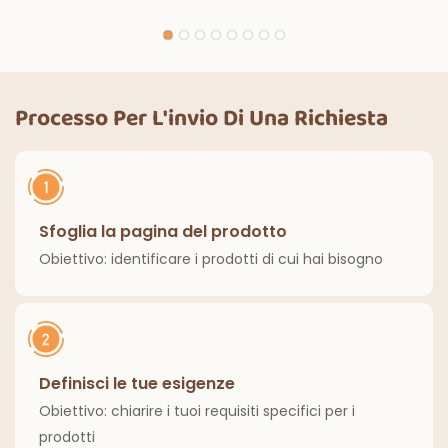
monouso in bianco e
magiche per
nero con luci
decorazioni per
magiche, per feste
feste di Halloween,
di compleanno,
cene all'aperto,
decorazioni
cucina, decorazioni
Processo Per L'invio Di Una Richiesta
classiche per interni
per la casa
ed esterni.
Sfoglia la pagina del prodotto
Obiettivo: identificare i prodotti di cui hai bisogno
Definisci le tue esigenze
Obiettivo: chiarire i tuoi requisiti specifici per i
prodotti