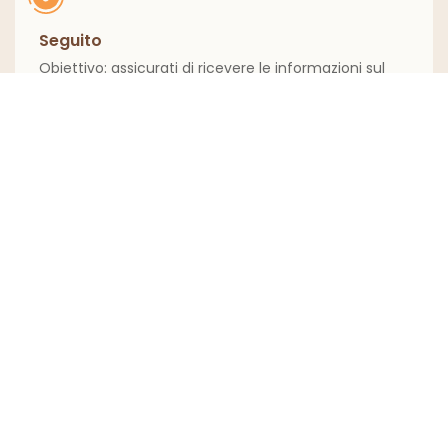
Seguito
Obiettivo: assicurati di ricevere le informazioni sul
preventivo
Nome Di Battesimo
Cognome
Nome Azienda
E-Mail
Telefono