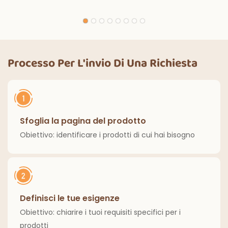
monouso in bianco e
magiche per
nero con luci
decorazioni per
magiche, per feste
feste di Halloween,
di compleanno,
cene all'aperto,
decorazioni
cucina, decorazioni
Processo Per L'invio Di Una Richiesta
classiche per interni
per la casa
ed esterni.
Sfoglia la pagina del prodotto
Obiettivo: identificare i prodotti di cui hai bisogno
Definisci le tue esigenze
Obiettivo: chiarire i tuoi requisiti specifici per i
prodotti