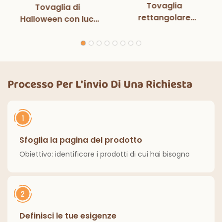
Tovaglia
Tovaglia di
rettangolare
Halloween con luci
monouso in bianco e
magiche per
nero con luci
decorazioni per
magiche, per feste
feste di Halloween,
di compleanno,
cene all'aperto,
decorazioni
cucina, decorazioni
Processo Per L'invio Di Una Richiesta
classiche per interni
per la casa
ed esterni.
Sfoglia la pagina del prodotto
Obiettivo: identificare i prodotti di cui hai bisogno
Definisci le tue esigenze