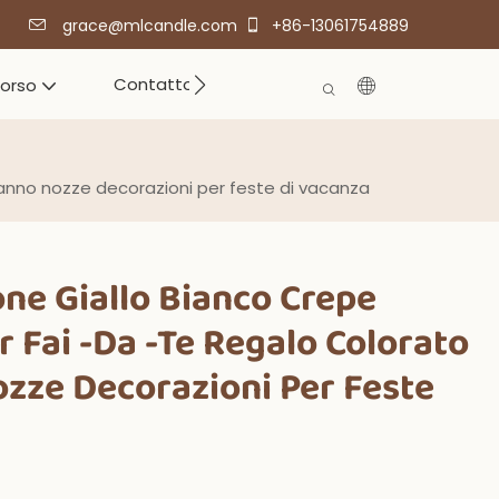
grace@mlcandle.com
+86-13061754889
Contatto
corso
eanno nozze decorazioni per feste di vacanza
ne Giallo Bianco Crepe
r Fai -da -te Regalo Colorato
zze Decorazioni Per Feste