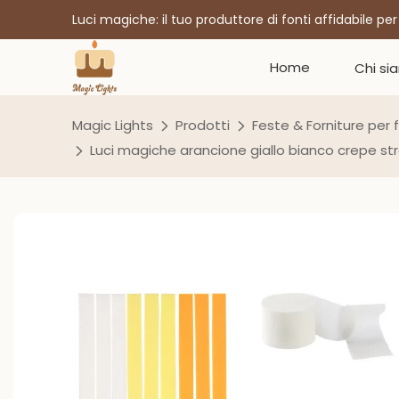
Luci magiche: il tuo produttore di fonti affidabile pe
Home
Chi si
Magic Lights
Prodotti
Feste & Forniture per 
Luci magiche arancione giallo bianco crepe st