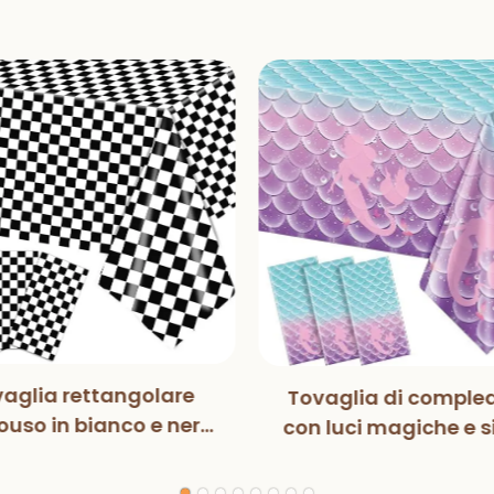
aglia rettangolare
Tovaglia di comple
uso in bianco e nero
con luci magiche e s
n luci magiche, per
per bambini, decora
ste di compleanno,
per feste di compl