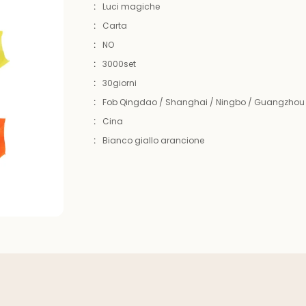
:
Luci magiche
:
Carta
:
NO
:
3000set
:
30giorni
:
Fob Qingdao / Shanghai / Ningbo / Guangzhou
:
Cina
:
Bianco giallo arancione