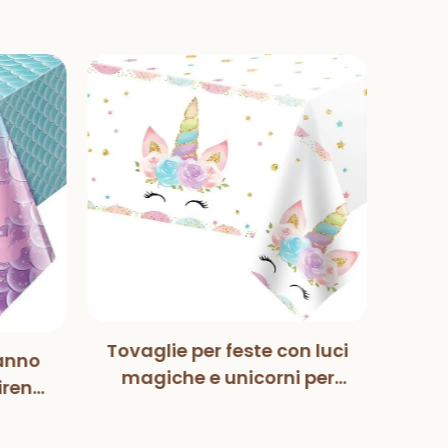
Tovaglie per feste con luci
anno
Mag
magiche e unicorni per
irena
Pa
bambini, bambine,
zione
deco
compleanno, baby
eanno
fes