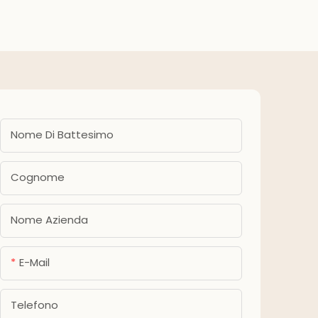
shower, forniture per feste
ba
Nome Di Battesimo
Cognome
Nome Azienda
E-Mail
Telefono