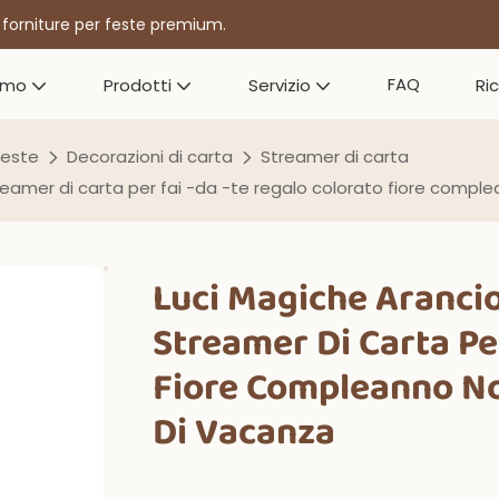
r forniture per feste premium.
FAQ
amo
Prodotti
Servizio
Ri
feste
Decorazioni di carta
Streamer di carta
reamer di carta per fai -da -te regalo colorato fiore compl
Luci Magiche Arancio
Streamer Di Carta Pe
Fiore Compleanno No
Di Vacanza