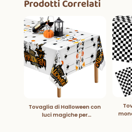
Prodotti Correlati
Tov
Tovaglia di Halloween con
tball
mono
luci magiche per
pers
co
decorazioni per feste di
fe
Halloween, cene