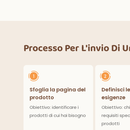
ower
deco
all'aperto, cucina,
lcio
decorazioni per la casa
Processo Per L'invio Di 
Sfoglia la pagina del
Definisci l
prodotto
esigenze
Obiettivo: identificare i
Obiettivo: chi
prodotti di cui hai bisogno
requisiti speci
prodotti