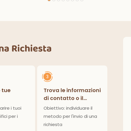
razioni classiche per
interni ed esterni.
Una Richiesta
e tue
Trova le informazioni
di contatto o il
modulo di richiesta
arire i tuoi
Obiettivo: individuare il
fici per i
metodo per l'invio di una
richiesta