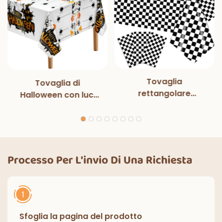
Tovaglia
Tovaglia di
rettangolare
Halloween con luci
monouso in bianco e
magiche per
nero con luci
decorazioni per
magiche, per feste
feste di Halloween,
di compleanno,
cene all'aperto,
decorazioni
cucina, decorazioni
Processo Per L'invio Di Una Richiesta
classiche per interni
per la casa
ed esterni.
Sfoglia la pagina del prodotto