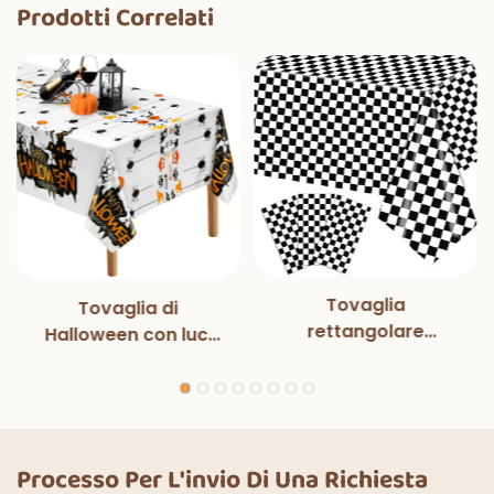
Prodotti Correlati
Tovaglia
Tovaglia di
rettangolare
Halloween con luci
monouso in bianco e
magiche per
nero con luci
decorazioni per
magiche, per feste
feste di Halloween,
di compleanno,
cene all'aperto,
decorazioni
cucina, decorazioni
Processo Per L'invio Di Una Richiesta
classiche per interni
per la casa