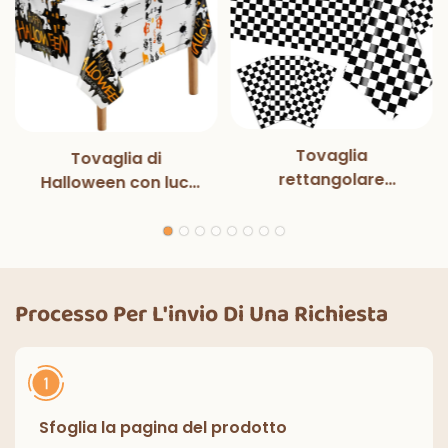
Tovaglia
Tovaglia di
rettangolare
Halloween con luci
monouso in bianco e
magiche per
nero con luci
decorazioni per
magiche, per feste
feste di Halloween,
di compleanno,
cene all'aperto,
decorazioni
cucina, decorazioni
Processo Per L'invio Di Una Richiesta
classiche per interni
per la casa
ed esterni.
Sfoglia la pagina del prodotto