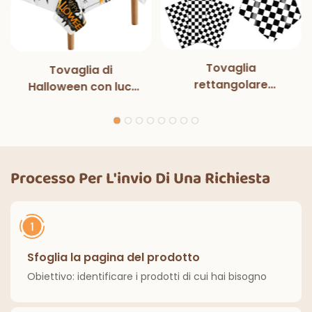
Tovaglia
Tovaglia di
rettangolare
Halloween con luci
monouso in bianco e
magiche per
nero con luci
decorazioni per
magiche, per feste
feste di Halloween,
di compleanno,
cene all'aperto,
decorazioni
cucina, decorazioni
Processo Per L'invio Di Una Richiesta
classiche per interni
per la casa
ed esterni.
Sfoglia la pagina del prodotto
Obiettivo: identificare i prodotti di cui hai bisogno