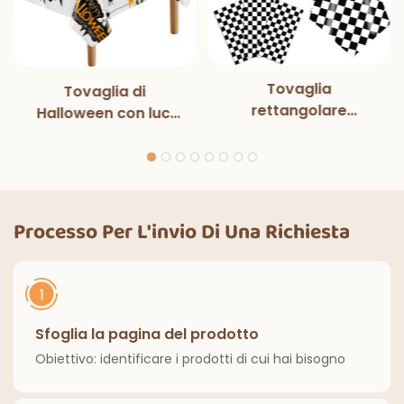
Tovaglia
Tovaglia di
rettangolare
Halloween con luci
monouso in bianco e
magiche per
nero con luci
decorazioni per
magiche, per feste
feste di Halloween,
di compleanno,
cene all'aperto,
decorazioni
cucina, decorazioni
Processo Per L'invio Di Una Richiesta
classiche per interni
per la casa
ed esterni.
Sfoglia la pagina del prodotto
Obiettivo: identificare i prodotti di cui hai bisogno