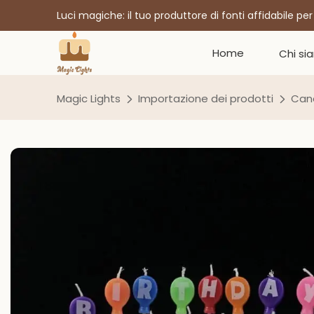
Luci magiche: il tuo produttore di fonti affidabile pe
Home
Chi si
Magic Lights
Importazione dei prodotti
Cand