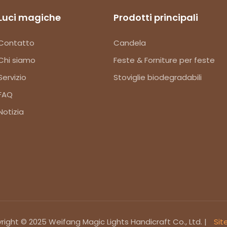
Luci magiche
Prodotti principali
Contatto
Candela
Chi siamo
Feste & Forniture per feste
Servizio
Stoviglie biodegradabili
FAQ
Notizia
ight © 2025 Weifang Magic Lights Handicraft Co., Ltd. |
Sit