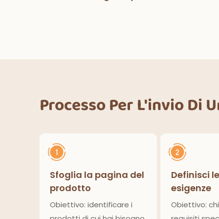
pers
co
decorazioni per feste di
fe
Halloween, cene
ower
deco
all'aperto, cucina,
lcio
decorazioni per la casa
Processo Per L'invio Di 
Sfoglia la pagina del
Definisci l
prodotto
esigenze
Obiettivo: identificare i
Obiettivo: chi
prodotti di cui hai bisogno
requisiti speci