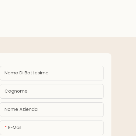
bambini, bambine,
zione
deco
compleanno, baby
eanno
fes
shower, forniture per feste
ba
Nome Di Battesimo
Cognome
Nome Azienda
E-Mail