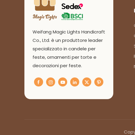
Weifang Magic Lights Handicraft
Co., Ltd. è un produttore leader
specializzato in candele per
feste, ornamenti per torte e
decorazioni per feste.
Copyr