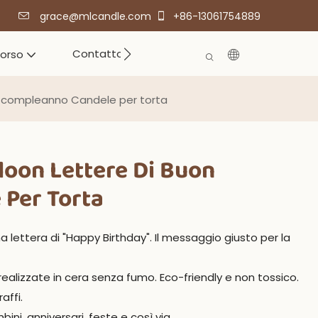
grace@mlcandle.com
+86-13061754889
Contatto
corso
n compleanno Candele per torta
loon Lettere Di Buon
Per Torta
 lettera di "Happy Birthday". Il messaggio giusto per la
alizzate in cera senza fumo. Eco-friendly e non tossico.
affi.
i, anniversari, feste e così via.