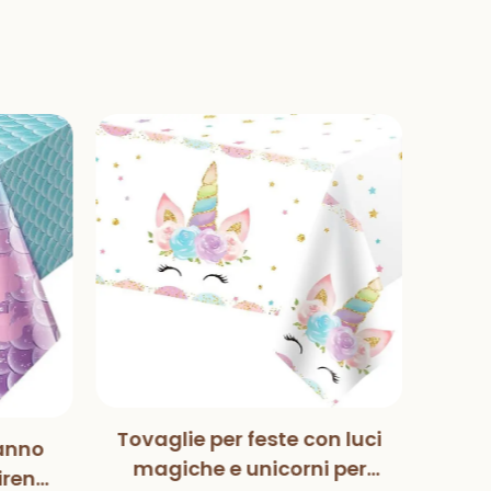
Tovaglie per feste con luci
anno
Mag
magiche e unicorni per
irena
Pa