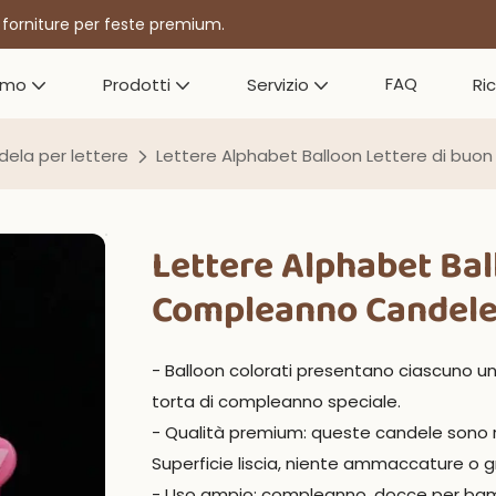
r forniture per feste premium.
FAQ
amo
Prodotti
Servizio
Ri
ela per lettere
Lettere Alphabet Balloon Lettere di buo
Lettere Alphabet Bal
Compleanno Candele 
- Balloon colorati presentano ciascuno una
torta di compleanno speciale.
- Qualità premium: queste candele sono re
Superficie liscia, niente ammaccature o gr
- Uso ampio: compleanno, docce per bambin