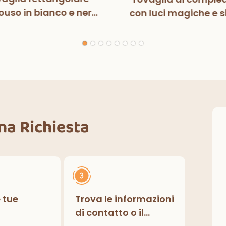
uso in bianco e nero
con luci magiche e s
n luci magiche, per
per bambini, decora
ste di compleanno,
per feste di compl
razioni classiche per
interni ed esterni.
Una Richiesta
e tue
Trova le informazioni
di contatto o il