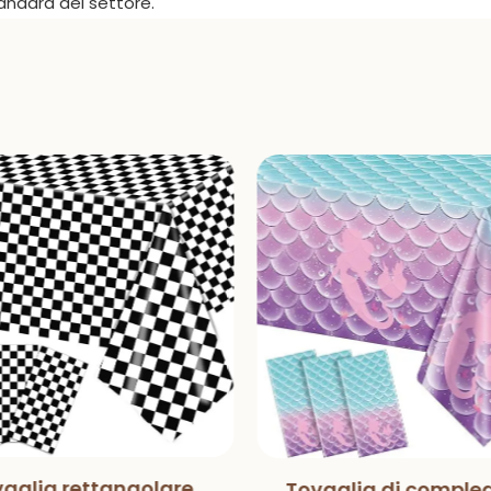
tandard del settore.
aglia rettangolare
Tovaglia di comple