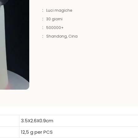
:
Luci magiche
:
30 giorni
:
500000+
:
Shandong, Cina
3.5X2.6X0.9cm
12,5 g per PCS