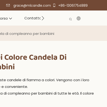
grace@mlcandle.com
+86-13061754889
Contatto
corso
ela di compleanno per bambini
 Colore Candela Di
bini
ueste candele di fiamma a colori. Vengono con i loro
e e conveniente.
a di compleanno per bambini di tutte le età. Il colore