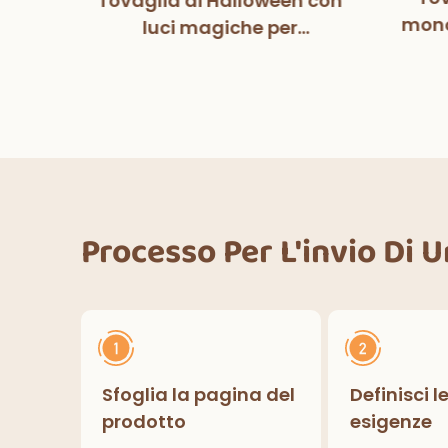
Tovaglia di Halloween con
tball
mono
luci magiche per
pers
co
decorazioni per feste di
fe
Halloween, cene
ower
deco
all'aperto, cucina,
lcio
decorazioni per la casa
Processo Per L'invio Di 
Sfoglia la pagina del
Definisci l
prodotto
esigenze