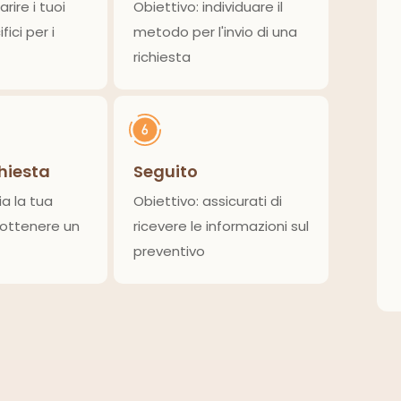
modulo di richiesta
arire i tuoi
Obiettivo: individuare il
fici per i
metodo per l'invio di una
richiesta
chiesta
Seguito
ia la tua
Obiettivo: assicurati di
 ottenere un
ricevere le informazioni sul
preventivo