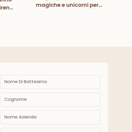
Mag
magiche e unicorni per
irena
Pa
bambini, bambine,
zione
deco
compleanno, baby
eanno
fes
shower, forniture per feste
ba
Nome Di Battesimo
Cognome
Nome Azienda