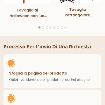
Tovaglia
Tovaglia di
rettangolare
Halloween con luci
monouso in bianco e
magiche per
nero con luci
decorazioni per
magiche, per feste
feste di Halloween,
di compleanno,
cene all'aperto,
decorazioni
cucina, decorazioni
Processo Per L'invio Di Una Richiesta
classiche per interni
per la casa
ed esterni.
Sfoglia la pagina del prodotto
Obiettivo: identificare i prodotti di cui hai bisogno