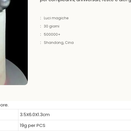
:
Luci magiche
:
30 giorni
:
500000+
:
Shandong, Cina
ore.
3.5X6.0X1.3cm
19g per PCS