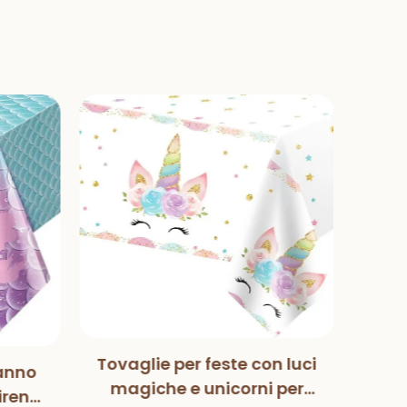
Tovaglie per feste con luci
anno
Mag
magiche e unicorni per
irena
Pa