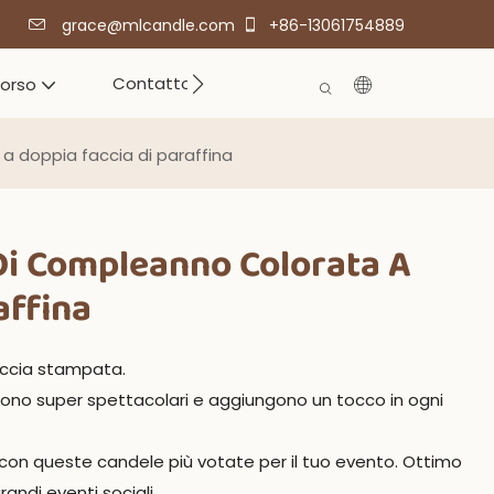
grace@mlcandle.com
+86-13061754889
Contatto
corso
a doppia faccia di paraffina
Di Compleanno Colorata A
affina
faccia stampata.
sono super spettacolari e aggiungono un tocco in ogni
 con queste candele più votate per il tuo evento. Ottimo
randi eventi sociali.