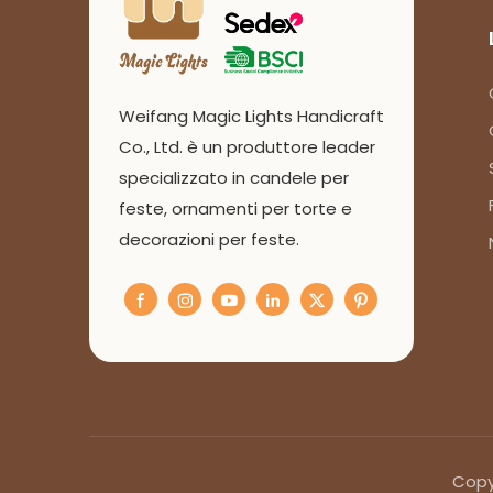
Weifang Magic Lights Handicraft
Co., Ltd. è un produttore leader
specializzato in candele per
feste, ornamenti per torte e
decorazioni per feste.
Copyr