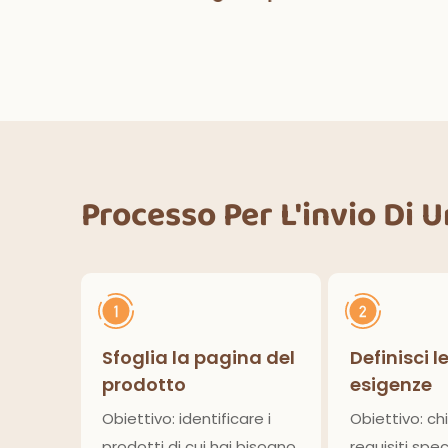
pers
co
decorazioni per feste di
fe
Halloween, cene
ower
deco
all'aperto, cucina,
lcio
decorazioni per la casa
Processo Per L'invio Di 
Sfoglia la pagina del
Definisci l
prodotto
esigenze
Obiettivo: identificare i
Obiettivo: chi
prodotti di cui hai bisogno
requisiti speci