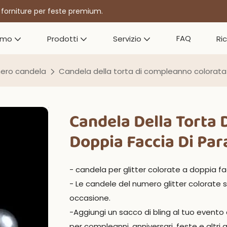
r forniture per feste premium.
FAQ
amo
Prodotti
Servizio
Ri
ero candela
Candela della torta di compleanno colorata 
Candela Della Torta 
Doppia Faccia Di Par
- candela per glitter colorate a doppia 
- Le candele del numero glitter colorate 
occasione.
-Aggiungi un sacco di bling al tuo evento
per compleanni, anniversari, feste e altri g