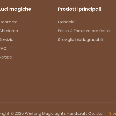
Luci magiche
Prodotti principali
Contatto
Candela
Chi siamo
Feste & Forniture per feste
Servizio
Stoviglie biodegradabili
FAQ
Notizia
ight © 2025 Weifang Magic Lights Handicraft Co., Ltd. |
Sit