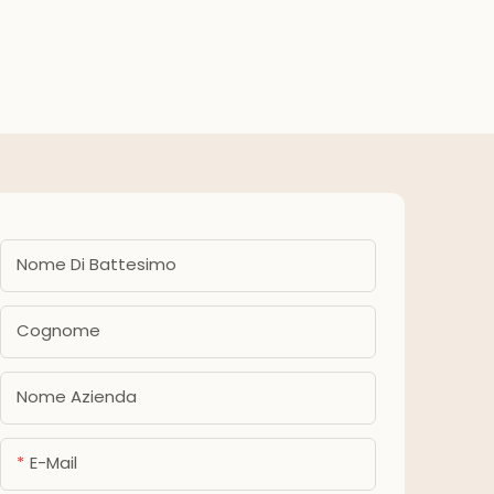
bambini, bambine,
zione
deco
compleanno, baby
eanno
fes
shower, forniture per feste
ba
Nome Di Battesimo
Cognome
Nome Azienda
E-Mail