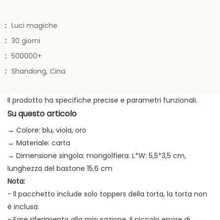
:
Luci magiche
:
30 giorni
:
500000+
:
Shandong, Cina
Il prodotto ha specifiche precise e parametri funzionali.
Su questo articolo
→ Colore: blu, viola, oro
→ Materiale: carta
→ Dimensione singola: mongolfiera: L*W: ​​5,5*3,5 cm,
lunghezza del bastone 15,6 cm
Nota:
- Il pacchetto include solo toppers della torta, la torta non
è inclusa.
- Fare riferimento alla misurazione. Il piccolo errore di