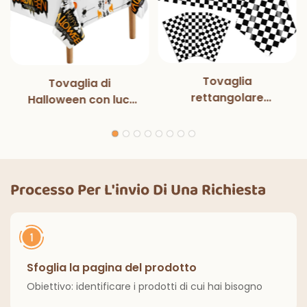
Tovaglia
Tovaglia di
rettangolare
Halloween con luci
monouso in bianco e
magiche per
nero con luci
decorazioni per
magiche, per feste
feste di Halloween,
di compleanno,
cene all'aperto,
decorazioni
cucina, decorazioni
Processo Per L'invio Di Una Richiesta
classiche per interni
per la casa
ed esterni.
Sfoglia la pagina del prodotto
Obiettivo: identificare i prodotti di cui hai bisogno