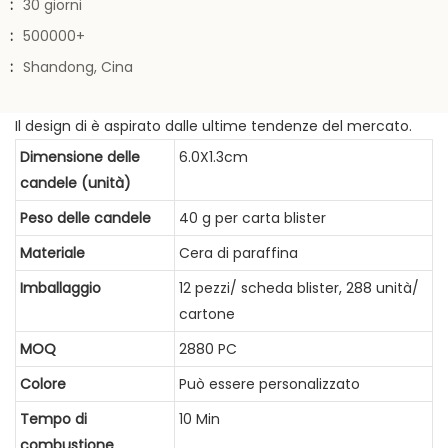
:
30 giorni
:
500000+
:
Shandong, Cina
Il design di è aspirato dalle ultime tendenze del mercato.
Dimensione delle
6.0X1.3cm
candele (unità)
Peso delle candele
40 g per carta blister
Materiale
Cera di paraffina
Imballaggio
12 pezzi/ scheda blister, 288 unità/
cartone
MOQ
2880 PC
Colore
Può essere personalizzato
Tempo di
10 Min
combustione