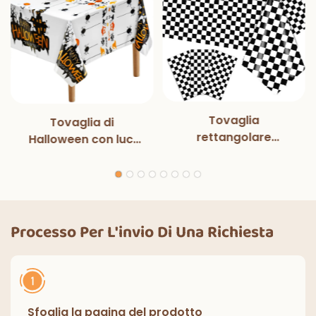
Tovaglia
Tovaglia di
rettangolare
Halloween con luci
monouso in bianco e
magiche per
nero con luci
decorazioni per
magiche, per feste
feste di Halloween,
di compleanno,
cene all'aperto,
decorazioni
cucina, decorazioni
Processo Per L'invio Di Una Richiesta
classiche per interni
per la casa
ed esterni.
Sfoglia la pagina del prodotto