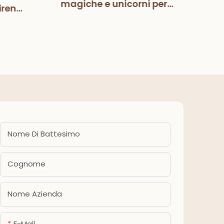
magiche e unicorni per
irena
Pa
bambini, bambine,
zione
deco
compleanno, baby
eanno
fes
shower, forniture per feste
ba
Nome Di Battesimo
Cognome
Nome Azienda
E-Mail