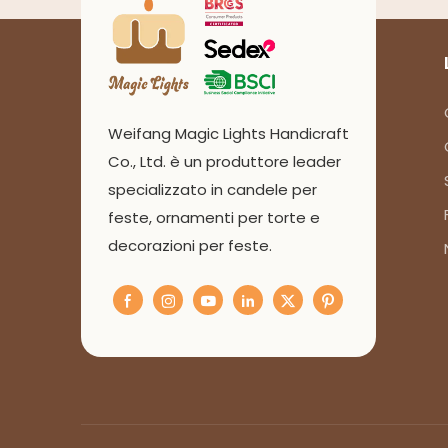
Weifang Magic Lights Handicraft
Co., Ltd. è un produttore leader
specializzato in candele per
feste, ornamenti per torte e
decorazioni per feste.