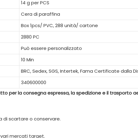
14 g per PCS
Cera di paraffina
Box 1pcs/ PVC, 288 unità/ cartone
2880 PC
Può essere personalizzato
10 Min
BRC, Sedex, SGS, Intertek, Fama Certificate dalla D
340600000
to per la consegna espressa, la spedizione e il trasporto a
 di scartare o conservare.
vari mercati target.