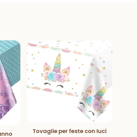
Tovaglie per feste con luci
anno
Mag