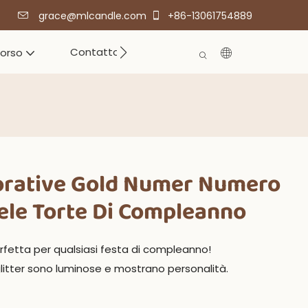
grace@mlcandle.com
+86-13061754889
Contatto
corso
orative Gold Numer Numero
le Torte Di Compleanno
rfetta per qualsiasi festa di compleanno!
itter sono luminose e mostrano personalità.