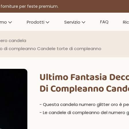
r forniture per feste premium.
FAQ
amo
Prodotti
Servizio
Ri
ero candela
ro di compleanno Candele torte di compleanno
Ultimo Fantasia Dec
Di Compleanno Cande
- Questa candela numero glitter oro è pe
- Le candele di compleanno del numero gl