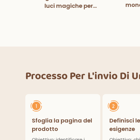
tball
mono
luci magiche per
pers
co
decorazioni per feste di
fe
Halloween, cene
ower
deco
all'aperto, cucina,
lcio
decorazioni per la casa
Processo Per L'invio Di 
Sfoglia la pagina del
Definisci l
prodotto
esigenze
Obiettivo: identificare i
Obiettivo: chi