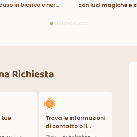
uso in bianco e nero
con luci magiche e s
n luci magiche, per
per bambini, decora
ste di compleanno,
per feste di compl
razioni classiche per
interni ed esterni.
Una Richiesta
e tue
Trova le informazioni
di contatto o il
modulo di richiesta
arire i tuoi
Obiettivo: individuare il