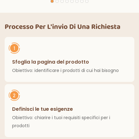
decorazioni per
magiche, per feste
feste di Halloween,
di compleanno,
cene all'aperto,
decorazioni
cucina, decorazioni
Processo Per L'invio Di Una Richiesta
classiche per interni
per la casa
ed esterni.
Sfoglia la pagina del prodotto
Obiettivo: identificare i prodotti di cui hai bisogno
Definisci le tue esigenze
Obiettivo: chiarire i tuoi requisiti specifici per i
prodotti