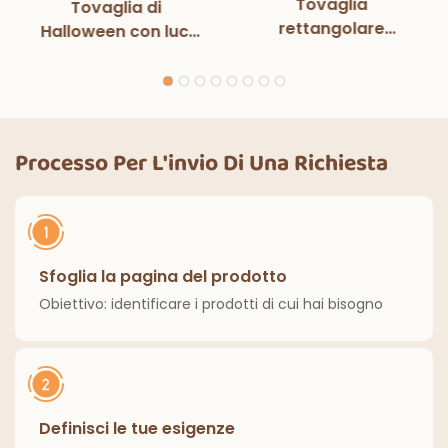
Tovaglia
Tovaglia di
rettangolare
Halloween con luci
monouso in bianco e
magiche per
nero con luci
decorazioni per
magiche, per feste
feste di Halloween,
di compleanno,
cene all'aperto,
decorazioni
cucina, decorazioni
Processo Per L'invio Di Una Richiesta
classiche per interni
per la casa
ed esterni.
Sfoglia la pagina del prodotto
Obiettivo: identificare i prodotti di cui hai bisogno
Definisci le tue esigenze