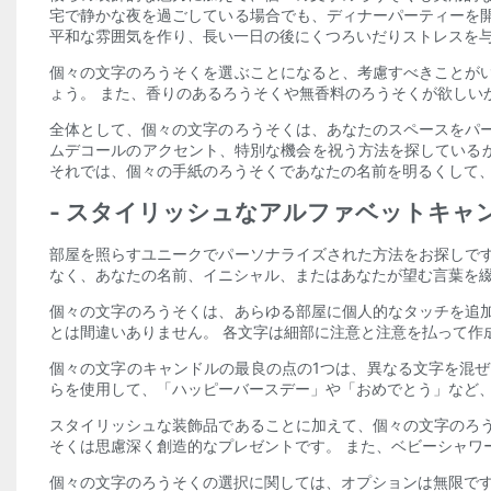
宅で静かな夜を過ごしている場合でも、ディナーパーティーを
平和な雰囲気を作り、長い一日の後にくつろいだりストレスを
個々の文字のろうそくを選ぶことになると、考慮すべきことが
ょう。 また、香りのあるろうそくや無香料のろうそくが欲しい
全体として、個々の文字のろうそくは、あなたのスペースをパ
ムデコールのアクセント、特別な機会を祝う方法を探している
それでは、個々の手紙のろうそくであなたの名前を明るくして
- スタイリッシュなアルファベットキャ
部屋を照らすユニークでパーソナライズされた方法をお探しで
なく、あなたの名前、イニシャル、またはあなたが望む言葉を
個々の文字のろうそくは、あらゆる部屋に個人的なタッチを追
とは間違いありません。 各文字は細部に注意と注意を払って作
個々の文字のキャンドルの最良の点の1つは、異なる文字を混
らを使用して、「ハッピーバースデー」や「おめでとう」など
スタイリッシュな装飾品であることに加えて、個々の文字のろ
そくは思慮深く創造的なプレゼントです。 また、ベビーシャワ
個々の文字のろうそくの選択に関しては、オプションは無限です