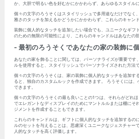
か、大胆で明るい色を好むかにかかわらず、あらゆるスタイル
個々の文字のろうそくはスタイリッシュで多用途なだけでなく
雅さのタッチを加えるかどうかにかかわらず、これらのキャンド
装飾に個人的なタッチを追加したい場合でも、ユニークなギフ
のための無限の可能性により、これらのキャンドルはあなたの部
- 最初のろうそくであなたの家の装飾に
あなたの家を飾ることに関しては、パーソナライズが重要です
ルを使用すると、スタイリッシュでパーソナライズされた方法
個々の文字のろうそくは、家の装飾に個人的なタッチを追加す
ると、独自のカスタムルックを作成できます。 ろうそくには
できます。
個々の文字のろうそくの最も良いことの1つは、それらがどれほ
でエレガントなディスプレイのためにマントルルまたは棚にそ
ジメントを作成することもできます。
これらのキャンドルは、ギフトに個人的なタッチを追加するの
ルのセットを与えることは、思慮深くユニークなジェスチャーで
人的なタッチを高く評価します。