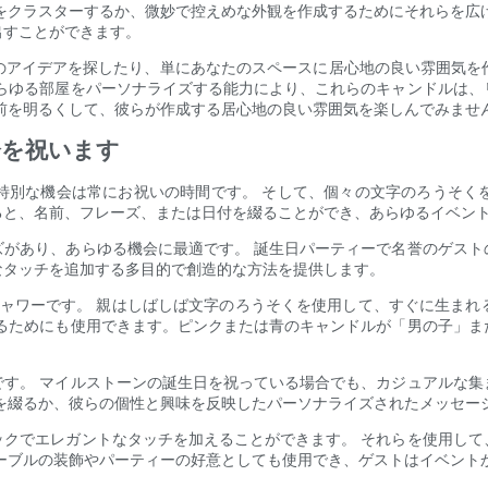
をクラスターするか、微妙で控えめな外観を作成するためにそれらを広
出すことができます。
のアイデアを探したり、単にあなたのスペースに居心地の良い雰囲気を
あらゆる部屋をパーソナライズする能力により、これらのキャンドルは、
前を明るくして、彼らが作成する居心地の良い雰囲気を楽しんでみませ
会を祝います
特別な機会は常にお祝いの時間です。 そして、個々の文字のろうそく
ると、名前、フレーズ、または日付を綴ることができ、あらゆるイベン
ズがあり、あらゆる機会に最適です。 誕生日パーティーで名誉のゲスト
なタッチを追加する多目的で創造的な方法を提供します。
シャワーです。 親はしばしば文字のろうそくを使用して、すぐに生まれ
するためにも使用できます。ピンクまたは青のキャンドルが「男の子」ま
です。 マイルストーンの誕生日を祝っている場合でも、カジュアルな集
を綴るか、彼らの個性と興味を反映したパーソナライズされたメッセー
ックでエレガントなタッチを加えることができます。 それらを使用して
ーブルの装飾やパーティーの好意としても使用でき、ゲストはイベント