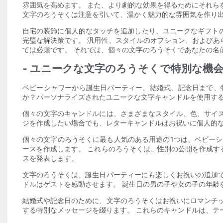
雰囲気を高めます。 また、より劇的な効果を得るためにそれら
文字のろうそくは注意を引いて、温かく魅力的な雰囲気を作り
自宅の装飾に個人的なタッチを追加したり、ユニークなギフト
完璧な解決策です。 汎用性、スタイルのオプション、および
ては必須です。 それでは、個々の文字のろうそくであなたの名
- ユニークな文字のろうそくで特別な機
ベビーシャワーから誕生日パーティー、結婚式、記念日まで、
か？パーソナライズされたユニークな文字キャンドルを使用す
個々の文字のキャンドルには、さまざまなスタイル、色、サイ
ジを作成したい場合でも、レターキャンドルはお祝いに個人的
個々の文字のろうそくに最も人気のある用途の1つは、ベビー
ースを作成します。 これらのろうそくは、性別の公開を作成
スを発表します。
文字のろうそくは、誕生日パーティーにも楽しくお祝いの追加
ドルはゲストを感動させます。 誕生日の男の子や女の子の年齢
結婚式や記念日のために、文字のろうそくはお祝いにロマンチ
する特別なメッセージを綴ります。 これらのキャンドルは、テ