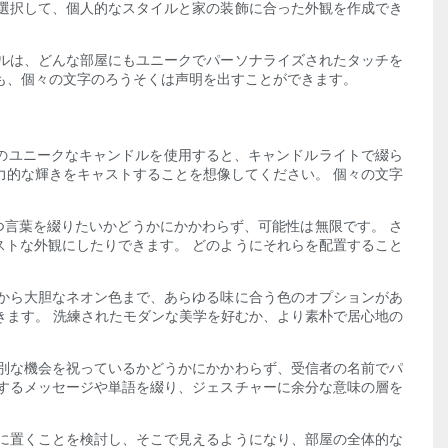
選択して、個人的なスタイルと家の装飾に合った外観を作成でき
ルは、どんな部屋にもユニークでパーソナライズされたタッチを
も、個々の文字のろうそくは声明を出すことができます。
のユニークなキャンドルを使用すると、キャンドルライトで綴ら
力的な輝きをキャストすることを想像してください。 個々の文字
。
つ言葉を綴りたいかどうかにかかわらず、可能性は無限です。 さ
トな外観にしたりできます。 どのようにそれらを配置すること
から大胆なネオン色まで、あらゆる味に合う色のオプションがあ
きます。 洗練されたモダンな美学を好むか、より素朴で居心地の
別な機会を祝っているかどうかにかかわらず、受信者の名前でパ
するメッセージや単語を綴り、ジェスチャーに余分な意味の層を
に置くことを検討し、そこで見えるようになり、部屋の全体的な