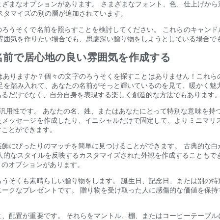
まざまなオプションがあります。 さまざまなフォント、色、仕上げから
スタマイズの別の層が追加されています。
のろうそくで名前を照らすことを検討してください。 これらのキャンド
雰囲気を作りたい場合でも、思慮深い贈り物をしようとしている場合で
名前で居心地の良い雰囲気を作成する
はありますか？個々の文字のろうそくを探すことはありません！これら
足を踏み入れて、あなたの名前がそっと輝いているのを見て、暖かく魅
あるだけでなく、自分自身を表現する楽しく創造的な方法でもあります
汎用性です。 あなたの名、姓、またはあなたにとって特別な意味を持
たメッセージを作成したり、イニシャルだけで固定して、よりミニマリス
すことができます。
装飾にぴったりのマッチを簡単に見つけることができます。 古典的な白
人的なスタイルを反映するカスタマイズされた外観を作成することもで
くのオプションがあります。
ろうそくも素晴らしい贈り物をします。 誕生日、記念日、または別の特
ニークなプレゼントです。 贈り物を受け取った人に感傷的な価値を保持
と、配置が重要です。 それらをマントル、棚、またはコーヒーテーブル