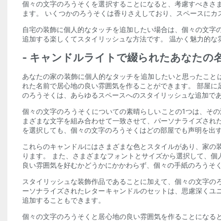
個々の文字のろうそくを選択することになると、考慮すべきさ
ます。 いくつかのろうそくは香りさえしており、スペースにカ
自宅の装飾に個人的なタッチを追加したい場合は、個々の文字
追加する楽しくてスタイリッシュな方法です。 温かく魅力的な
- キャンドルライトで綴られたあなたの
あなたの家の装飾に個人的なタッチを追加したいと思ったこと
れた名前で居心地の良い雰囲気を作ることができます。 部屋に
のろうそくは、あらゆるスペースへのスタイリッシュな追加で
個々の文字のろうそくについての素晴らしいことの1つは、その
まざまな文字を組み合わせて一致させて、パーソナライズされ
を選択しても、個々の文字のろうそくはどの部屋でも声明を出
これらのキャンドルにはさまざまな色とスタイルがあり、家の
ります。 また、さまざまなフォントとサイズから選択して、個
良い雰囲気を好むかどうかにかかわらず、個々の手紙のろうそ
スタイリッシュな装飾作品であることに加えて、個々の文字の
ーソナライズされたレターキャンドルのセットは、思慮深くユ
追加することもできます。
個々の文字のろうそくと居心地の良い雰囲気を作ることになる