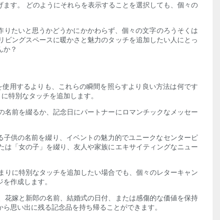
げます。 どのようにそれらを表示することを選択しても、個々の
作りたいと思うかどうかにかかわらず、個々の文字のろうそくは
リビングスペースに暖かさと魅力のタッチを追加したい人にとっ
んか？
を使用するよりも、これらの瞬間を照らすより良い方法は何です
トに特別なタッチを追加します。
の名前を綴るか、記念日にパートナーにロマンチックなメッセー
る子供の名前を綴り、イベントの魅力的でユニークなセンターピ
たは「女の子」を綴り、友人や家族にエキサイティングなニュー
まりに特別なタッチを追加したい場合でも、個々のレターキャン
ジを作成します。
、花嫁と新郎の名前、結婚式の日付、または感傷的な価値を保持
から思い出に残る記念品を持ち帰ることができます。