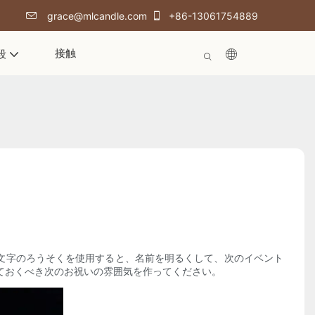
grace@mlcandle.com
+86-13061754889
接触
段
文字のろうそくを使用すると、名前を明るくして、次のイベント
ておくべき次のお祝いの雰囲気を作ってください。