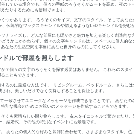
開催している場合でも、個々の手紙のろうそくがムードを高め、夜のトー
与えたりするためにも使用できます。
いくつかあります。 ろうそくのサイズ、文字のスタイル、そしてあなた
か、伝統的なワックスキャンドルや燃えるようなLEDキャンドルを好む
ーソナライズし、どんな部屋にも暖かさと魅力を加える楽しく創造的な方
かどうかにかかわらず、個々の文字キャンドルは、スペースに個人的な
、あなたの生活空間を本当にあなた自身のものにしてください。
ンドルで部屋を照らします
すか？個々の文字のろうそくを探す必要はありません。 これらのスタイ
綴ることもできます。
加するのに最適な方法です。 リビングルーム、ベッドルーム、さらには
成され、美しいだけでなく長持ちすることを保証します。
ぜて一致させてユニークなメッセージを作成できることです。 あなたの
、特別な機会のためにお祝いのメッセージを作成することもできます。
うそくも素晴らしい贈り物をします。 友人をイニシャルで驚かせたり、
ー、結婚式、その他の特別なイベントにも最適です。
。 あなたの個人的な好みと装飾に合わせて、さまざまなスタイル、色