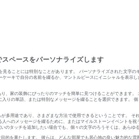
でスペースをパーソナライズします
を見ることには特別なことがあります。 パーソナライズされた文字の
デーケーキで自分の名前を綴るか、マントルピースにイニシャルを表示し
あり、家の装飾にぴったりのマッチを簡単に見つけることができます。 
に入りの単語、または特別なメッセージを綴ることを選択できます。 
らが多用途であり、さまざまな方法で使用できるということです。 そ
る人へのメッセージを綴るために、またはマイルストーンイベントを祝
祝いのタッチを追加したい場合でも、個々の文字のろうそくは、あらゆ
目的を果たします。 彼らは、どんな部屋でも居心地の良い魅力的な雰