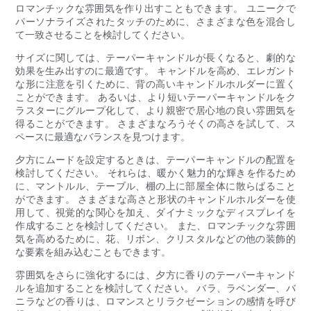
ロマンチックな雰囲気を作り出すこともできます。 ユニークで
パーソナライズされたタッチのために、さまざまな色を混合し
て一致させることを検討してください。
サイズに関しては、テーパーキャンドルが長くなると、劇的な
効果を生み出すのに最適です。 キャンドルを高め、エレガント
な形に注意を引くために、背の高いキャンドルホルダーに置く
ことができます。 あるいは、より短いテーパーキャンドルをク
ラスターにグループ化して、より親密で居心地の良い雰囲気を
得ることができます。 さまざまなろうそくの高さを試して、ス
ペースに最適なバランスを見つけます。
夕方にムードを設定するときは、テーパーキャンドルの配置を
検討してください。 それらは、暖かく魅力的な輝きを作るため
に、マントルル、テーブル、棚の上に部屋全体に散らばること
ができます。 さまざまな高さと形状のキャンドルホルダーを使
用して、視覚的な関心を加え、ダイナミックなディスプレイを
作成することを検討してください。 また、ロマンチックな雰囲
気を高めるために、花、リボン、クリスタルなどの他の装飾的
な要素を組み込むこともできます。
雰囲気をさらに強化するには、夕方に香りのテーパーキャンド
ルを追加することを検討してください。 バラ、ラベンダー、バ
ニラなどの香りは、ロマンスとリラクゼーションの感情を呼び