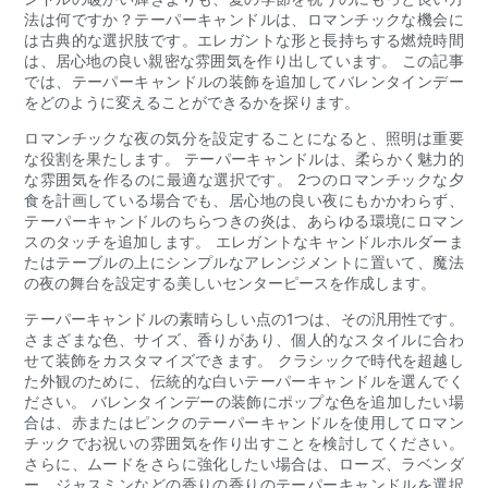
法は何ですか？テーパーキャンドルは、ロマンチックな機会に
は古典的な選択肢です。エレガントな形と長持ちする燃焼時間
は、居心地の良い親密な雰囲気を作り出しています。 この記事
では、テーパーキャンドルの装飾を追加してバレンタインデー
をどのように変えることができるかを探ります。
ロマンチックな夜の気分を設定することになると、照明は重要
な役割を果たします。 テーパーキャンドルは、柔らかく魅力的
な雰囲気を作るのに最適な選択です。 2つのロマンチックな夕
食を計画している場合でも、居心地の良い夜にもかかわらず、
テーパーキャンドルのちらつきの炎は、あらゆる環境にロマン
スのタッチを追加します。 エレガントなキャンドルホルダーま
たはテーブルの上にシンプルなアレンジメントに置いて、魔法
の夜の舞台を設定する美しいセンターピースを作成します。
テーパーキャンドルの素晴らしい点の1つは、その汎用性です。
さまざまな色、サイズ、香りがあり、個人的なスタイルに合わ
せて装飾をカスタマイズできます。 クラシックで時代を超越し
た外観のために、伝統的な白いテーパーキャンドルを選んでく
ださい。 バレンタインデーの装飾にポップな色を追加したい場
合は、赤またはピンクのテーパーキャンドルを使用してロマン
チックでお祝いの雰囲気を作り出すことを検討してください。
さらに、ムードをさらに強化したい場合は、ローズ、ラベンダ
ー、ジャスミンなどの香りの香りのテーパーキャンドルを選択