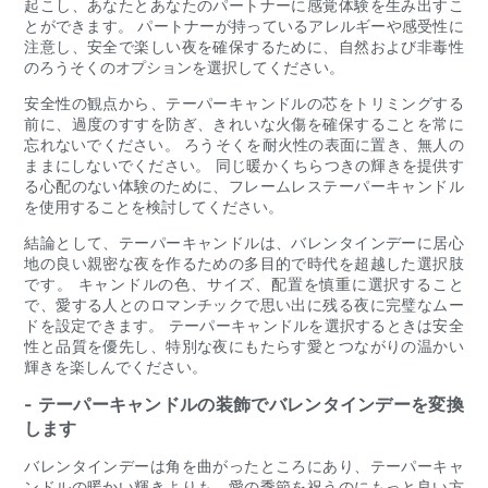
起こし、あなたとあなたのパートナーに感覚体験を生み出すこ
とができます。 パートナーが持っているアレルギーや感受性に
注意し、安全で楽しい夜を確保するために、自然および非毒性
のろうそくのオプションを選択してください。
安全性の観点から、テーパーキャンドルの芯をトリミングする
前に、過度のすすを防ぎ、きれいな火傷を確保することを常に
忘れないでください。 ろうそくを耐火性の表面に置き、無人の
ままにしないでください。 同じ暖かくちらつきの輝きを提供す
る心配のない体験のために、フレームレステーパーキャンドル
を使用することを検討してください。
結論として、テーパーキャンドルは、バレンタインデーに居心
地の良い親密な夜を作るための多目的で時代を超越した選択肢
です。 キャンドルの色、サイズ、配置を慎重に選択すること
で、愛する人とのロマンチックで思い出に残る夜に完璧なムー
ドを設定できます。 テーパーキャンドルを選択するときは安全
性と品質を優先し、特別な夜にもたらす愛とつながりの温かい
輝きを楽しんでください。
- テーパーキャンドルの装飾でバレンタインデーを変換
します
バレンタインデーは角を曲がったところにあり、テーパーキャ
ンドルの暖かい輝きよりも、愛の季節を祝うのにもっと良い方