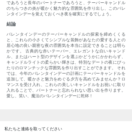
であろうと長年のパートナーであろうと、テーパーキャンドル
のちらつきの炎が暖かく魅力的な雰囲気を作り出し、このバレ
ンタインデーを覚えておくべき夜を確実にするでしょう。
結論
バレンタインデーのテーパーキャンドルの探索を締めくくる
と、これらの小さくてシンプルな装飾があなたの愛する人との
居心地の良い親密な夜の雰囲気を本当に設定できることは明ら
かです。 古典的な赤いテーパー、エレガントな白いキャンド
ル、またはハート型のデザインを選ぶかどうかにかかわらず、
キャンドルライトの柔らかい輝きは、特別なデートの夜にぴっ
たりのロマンチックな雰囲気を作り出すことができます。 それ
では、今年のバレンタインデーの計画にテーパーキャンドルを
追加して、暖かさと魅力をめぐる夕方を高めてみませんか？ロ
マンスを受け入れ、これらの美しいキャンドルをお祝いに取り
入れることで、パートナーと忘れられない思い出を作ります。
愛し、笑い、魔法のバレンタインデーに乾杯！
私たちと連絡を取ってください