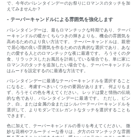
で、今年のバレンタインデーのお祭りにロマンスのタッチを加
えてみませんか？
- テーパーキャンドルによる雰囲気を強化します
バレンタインデーは、最もロマンチックな時期であり、テーパ
ーキャンドルの暖かくちらつきの輝きよりも、機会の雰囲気を
高めるためのより良い方法です。 テーパーキャンドルは、親密
で居心地の良い雰囲気を作るための古典的な選択であり、あな
たの愛する人とのロマンチックな夜に最適です。 ろうそくの夕
食、リラックスしたお風呂を計画している場合でも、単に家に
ロマンスのタッチを追加したい場合でも、テーパーキャンドル
はムードを設定するのに最適な方法です。
バレンタインデーに最適なテーパーキャンドルを選択すること
になると、考慮すべきいくつかの要因があります。 何よりもま
ず、ろうそくの色を考えてください。 レッドは愛と情熱の伝統
的な色であり、バレンタインデーに最適です。 ただし、ピン
ク、白、または金属の金またはシルバーテーパーキャンドルを
選択して、よりモダンでエレガントなタッチを選択することも
できます。
色に加えて、テーパーキャンドルの香りを考えてください。 微
妙な花柄やフルーティーな香りは、夕方のロマンチックな雰囲