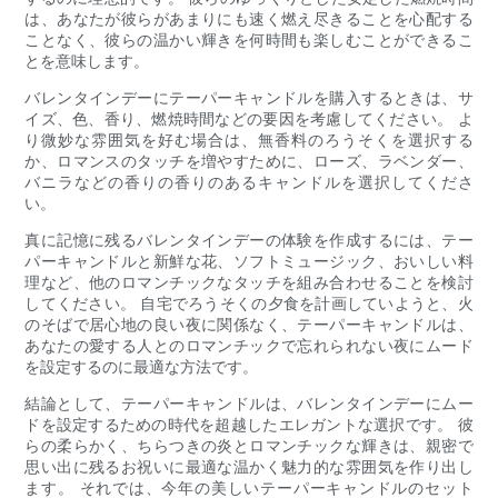
は、あなたが彼らがあまりにも速く燃え尽きることを心配する
ことなく、彼らの温かい輝きを何時間も楽しむことができるこ
とを意味します。
バレンタインデーにテーパーキャンドルを購入するときは、サ
イズ、色、香り、燃焼時間などの要因を考慮してください。 よ
り微妙な雰囲気を好む場合は、無香料のろうそくを選択する
か、ロマンスのタッチを増やすために、ローズ、ラベンダー、
バニラなどの香りの香りのあるキャンドルを選択してくださ
い。
真に記憶に残るバレンタインデーの体験を作成するには、テー
パーキャンドルと新鮮な花、ソフトミュージック、おいしい料
理など、他のロマンチックなタッチを組み合わせることを検討
してください。 自宅でろうそくの夕食を計画していようと、火
のそばで居心地の良い夜に関係なく、テーパーキャンドルは、
あなたの愛する人とのロマンチックで忘れられない夜にムード
を設定するのに最適な方法です。
結論として、テーパーキャンドルは、バレンタインデーにムー
ドを設定するための時代を超越したエレガントな選択です。 彼
らの柔らかく、ちらつきの炎とロマンチックな輝きは、親密で
思い出に残るお祝いに最適な温かく魅力的な雰囲気を作り出し
ます。 それでは、今年の美しいテーパーキャンドルのセット