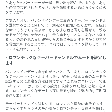
とあなたのパートナーが一緒に思い出を読んでいるとき、あな
たの間で共有された暖かさと愛を象徴するためにろうそくに火
をつけます。
ご覧のとおり、バレンタインデーに最適なテーパーキャンドル
を選択することに関しては、無限の可能性があります。 伝統的
な赤いろうそくを選ぶか、さまざまな色と香りを混ぜて一致さ
せるかどうかにかかわらず、最も重要なことは、あなたの愛す
る人との居心地の良い親密な夜の舞台を設定する暖かく魅力的
な雰囲気を作ることです。 それでは、ろうそくを照らして、ロ
マンスを始めましょう。
- ロマンチックなテーパーキャンドルでムードを設定し
ます
バレンタインデーは角を曲がったところにあり、ロマンチック
なテーパーキャンドルよりも居心地の良い親密な夜のムードを
設定するのに最適な方法は何ですか？これらのエレガントで細
いキャンドルは、あらゆる設定に洗練された魅力と魅力を加
え、ロマンチックなデートの夜に最適な暖かく魅力的な雰囲気
を作り出します。
テーパーキャンドルは長い間、ロマンスと情熱の象徴であり、
柔らかくてちらつきの炎が温かくロマンチックな輝きを投げか