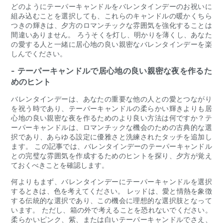
どのようにテーパーキャンドルをバレンタインデーのお祝いに
組み込むことを選択しても、これらのキャンドルの暖かくちら
つきの輝きは、夕方のロマンチックな雰囲気を強化することは
間違いありません。 ろうそくを灯し、明かりを薄くし、あなた
の愛する人と一緒に居心地の良い親密なバレンタインデーを楽
しんでください。
- テーパーキャンドルで居心地の良い親密な夜を作るた
めのヒント
バレンタインデーは、あなたの重要な他の人との愛とつながり
を祝う時であり、テーパーキャンドルの柔らかい輝きよりも居
心地の良い親密な夜を作るためのより良い方法は何ですか？テ
ーパーキャンドルは、ロマンチックな機会のための古典的な選
択であり、あらゆる設定に優雅さと洗練されたタッチを追加し
ます。 この記事では、バレンタインデーのテーパーキャンドル
との完璧な雰囲気を作成するためのヒントを探り、夕方が覚え
ておくべきことを確認します。
何よりもまず、バレンタインデーにテーパーキャンドルを選択
するときは、色を考えてください。 レッドは、愛と情熱を象徴
する伝統的な選択であり、この機会に理想的な選択肢となって
います。 ただし、箱の外で考えることを恐れないでください。
柔らかいピンク、紫、または白いテーパーキャンドルでさえ、