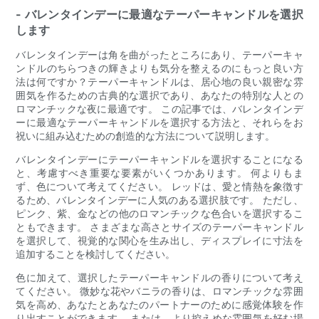
- バレンタインデーに最適なテーパーキャンドルを選択
します
バレンタインデーは角を曲がったところにあり、テーパーキャ
ンドルのちらつきの輝きよりも気分を整えるのにもっと良い方
法は何ですか？テーパーキャンドルは、居心地の良い親密な雰
囲気を作るための古典的な選択であり、あなたの特別な人との
ロマンチックな夜に最適です。 この記事では、バレンタインデ
ーに最適なテーパーキャンドルを選択する方法と、それらをお
祝いに組み込むための創造的な方法について説明します。
バレンタインデーにテーパーキャンドルを選択することになる
と、考慮すべき重要な要素がいくつかあります。 何よりもま
ず、色について考えてください。 レッドは、愛と情熱を象徴す
るため、バレンタインデーに人気のある選択肢です。 ただし、
ピンク、紫、金などの他のロマンチックな色合いを選択するこ
ともできます。 さまざまな高さとサイズのテーパーキャンドル
を選択して、視覚的な関心を生み出し、ディスプレイに寸法を
追加することを検討してください。
色に加えて、選択したテーパーキャンドルの香りについて考え
てください。 微妙な花やバニラの香りは、ロマンチックな雰囲
気を高め、あなたとあなたのパートナーのために感覚体験を作
り出すことができます。 または、より控えめな雰囲気を好む場