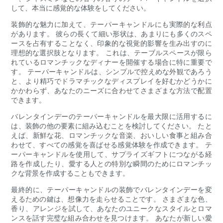
して、本当に感覚的な体験をしてください。
装飾的な魅力に加えて、テーパーキャンドルにも実際的な利点
があります。 彼らの長くて細い形状は、あまりにも多くのスペ
ースを占有することなく、印象的な視覚的影響を生み出すのに
理想的な選択肢となります。 これは、テーブルスペースが限ら
れているロマンチックなディナーを開催する場合に特に重要で
す。 テーパーキャンドルは、シンプルで控えめな外観であろう
と、より精巧でドラマチックなディスプレイを好むかどうかに
かかわらず、あなたのニーズに合わせてさまざまな方法で配置
できます。
バレンタインデーのテーパーキャンドルを最大限に活用するに
は、装飾の他の要素に組み込むことを検討してください。 たと
えば、新鮮な花、ロマンチックな音楽、おいしい食事と組み合
わせて、すべての感覚を喜ばせる感覚体験を作成できます。 テ
ーパーキャンドルを使用して、サプライズギフトにつながる経
路を作成したり、愛する人との特別な瞬間のためにロマンチッ
クな背景を作成することもできます。
最終的に、テーパーキャンドルの装飾でバレンタインデーを変
えるための鍵は、想像力を走らせることです。 さまざまな色、
香り、アレンジを試して、あなたのユニークなスタイルとロマ
ンスを話す完璧な組み合わせを見つけます。 あなたが新しい愛