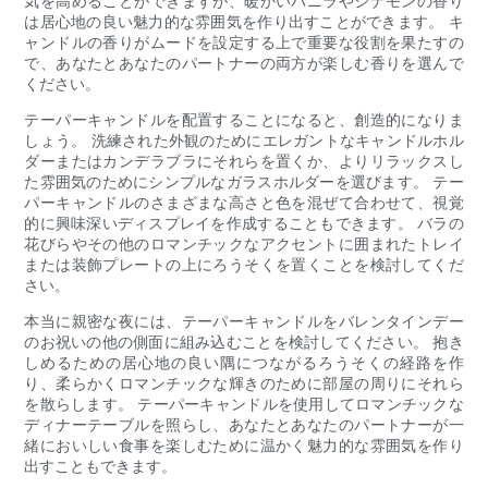
気を高めることができますが、暖かいバニラやシナモンの香り
は居心地の良い魅力的な雰囲気を作り出すことができます。 キ
ャンドルの香りがムードを設定する上で重要な役割を果たすの
で、あなたとあなたのパートナーの両方が楽しむ香りを選んで
ください。
テーパーキャンドルを配置することになると、創造的になりま
しょう。 洗練された外観のためにエレガントなキャンドルホル
ダーまたはカンデラブラにそれらを置くか、よりリラックスし
た雰囲気のためにシンプルなガラスホルダーを選びます。 テー
パーキャンドルのさまざまな高さと色を混ぜて合わせて、視覚
的に興味深いディスプレイを作成することもできます。 バラの
花びらやその他のロマンチックなアクセントに囲まれたトレイ
または装飾プレートの上にろうそくを置くことを検討してくだ
さい。
本当に親密な夜には、テーパーキャンドルをバレンタインデー
のお祝いの他の側面に組み込むことを検討してください。 抱き
しめるための居心地の良い隅につながるろうそくの経路を作
り、柔らかくロマンチックな輝きのために部屋の周りにそれら
を散らします。 テーパーキャンドルを使用してロマンチックな
ディナーテーブルを照らし、あなたとあなたのパートナーが一
緒においしい食事を楽しむために温かく魅力的な雰囲気を作り
出すこともできます。