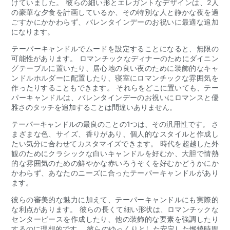
けていました。 彼らの細い形とエレガントなデザインは、2人
の豪華な夕食を計画しているか、その特別な人と静かな夜を過
ごすかにかかわらず、バレンタインデーのお祝いに最適な追加
になります。
テーパーキャンドルでムードを設定することになると、無限の
可能性があります。 ロマンチックなディナーのためにダイニン
グテーブルに置いたり、居心地の良い夜のために装飾的なキャ
ンドルホルダーに配置したり、寝室にロマンチックな雰囲気を
作ったりすることもできます。 それらをどこに置いても、テー
パーキャンドルは、バレンタインデーのお祝いにロマンスと優
雅さのタッチを追加することは間違いありません。
テーパーキャンドルの最良のことの1つは、その汎用性です。 さ
まざまな色、サイズ、香りがあり、個人的なスタイルと作成し
たい気分に合わせてカスタマイズできます。 時代を超越した外
観のためにクラシックな白いキャンドルを好むか、大胆で情熱
的な雰囲気のための鮮やかな赤いろうそくを好むかどうかにか
かわらず、あなたのニーズに合ったテーパーキャンドルがあり
ます。
彼らの審美的な魅力に加えて、テーパーキャンドルにも実際的
な利点があります。 彼らの長くて細い形状は、ロマンチックな
センターピースを作成したり、他の装飾的な要素を強調したり
するのに理想的です。 彼らのゆっくりとした安定した燃焼時間