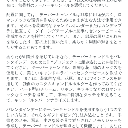
合は、無香料のテーパーキャンドルを選択してください。
配置に関しては、テーパーキャンドルは非常に用途が広く、ロ
マンチックな環境を作成するためにさまざまな方法で使用でき
ます。 それらを装飾的なキャンドルホルダーまたはカンデラブ
ラに配置して、ダイニングテーブルの見事なセンターピースを
作成することを検討してください。 また、部屋の周りにそれら
を散らしたり、窓の上に置いたり、柔らかく周囲の輝きをとっ
たりすることもできます。
あなたが創造性を感じているなら、テーパーキャンドルをバレ
ンタインデーのためにDIYプロジェクトに組み込むことを検討し
てください。 テーパーキャンドル、新鮮な花、緑のミックスを
使用して、美しいキャンドルライトのセンターピースを作成で
きます。 または、装飾的な瓶、花瓶、またはワイングラスを使
用して、独自のカスタムキャンドルホルダーを作ってみてくだ
さい。 ハート型のチャーム、リボン、キラキラなどのロマンチ
ックなタッチを追加して、本当に特別なタッチを加えること
で、キャンドルをパーソナライズします。
バレンタインデーにテーパーキャンドルを使用するもう1つの楽
しい方法は、それらをギフトギビングに組み込むことです。 手
書きのメモ、写真、小さな装身具で満たされたメモリジャーを
作成し、テーパーキャンドルが焦点として機能します。 あなた